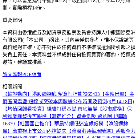
擇，可以留意建行牛證(64218)，收回價5.18元，今年12月到
期，實際槓桿14倍。
重要聲明
本資料由香港證券及期貨事務監察委員會持牌人中銀國際亞洲
有限公司(「本公司」)發出，其內容僅供參考，惟不保證該等
資料絕對正確，亦不對由於任何資料不準確或遺漏所引起之損
失負上責任。本資料並不構成對任何投資買賣的要約，招攬或
邀請，建議或推薦。
讀文匯報PDF版面
相關新聞
【輪證動向】港股續探底 留意恒指熊證65433
【金匯出擊】金
價區間震盪 短線或突破
本周數據公布時間及預測(9月14-18日)
【均值回歸看投資】繼續打穩基礎 市底無變
【股市縱橫】保
利物業調整後可跟進
【輪商推介】資金低吸 留意阿里購輪
16879
【紅籌國企推介】華晨持續低迷宜候低撈
【滬股通錦
囊】應重視上市公司內控缺失
【滬深港通每周精選】碧服全力