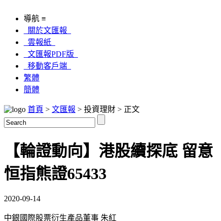
導航 ≡
關於文匯報
雲報紙
文匯報PDF版
移動客戶端
繁體
簡體
首頁
>
文匯報
> 投資理財 > 正文
【輪證動向】港股續探底 留意
恒指熊證65433
2020-09-14
中銀國際股票衍生產品董事 朱紅