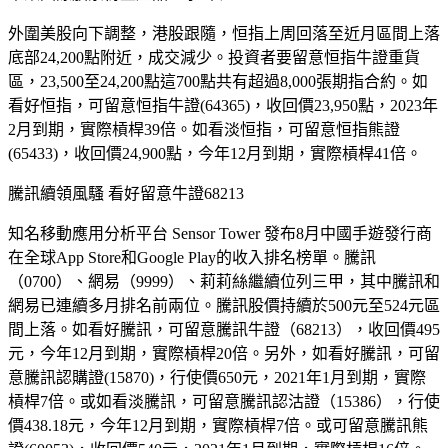
外圍美股向下調整，港股跟隨，恒指上周回落至近月區間上落
底部24,200點附近，成交減少。投資者要留意恒指牛證重貨
區，23,500至24,200點這700點共有超過8,000張期指合約。如
看好恒指，可留意恒指牛證(64365)，收回價23,950點，2023年
2月到期，實際槓桿39倍。如看淡恒指，可留意恒指熊證
(65433)，收回價24,900點，今年12月到期，實際槓桿41倍。
騰訊續領風騷 看好留意牛證68213
知名移動應用分析平台 Sensor Tower 發布8月中國手遊發行商
在全球App Store和Google Play的收入排名榜單。騰訊
（0700）、網易（9999）、莉莉絲繼續位列三甲，其中騰訊和
網易已連續多月排名前兩位。騰訊股價持續於500元至524元區
間上落。如看好騰訊，可留意騰訊牛證（68213），收回價495
元，今年12月到期，實際槓桿20倍。另外，如看好騰訊，可留
意騰訊認購證(15870)，行使價650元，2021年1月到期，實際
槓桿7倍。或如看淡騰訊，可留意騰訊認沽證（15386），行使
價438.18元，今年12月到期，實際槓桿7倍。或可留意騰訊熊