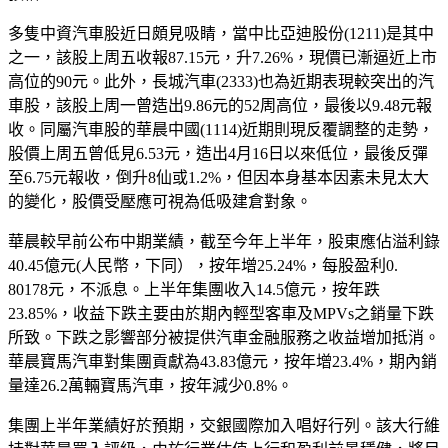
多隻中資汽車股近日頗見吸睛，當中比亞迪股份(1211)是其中
之一，該股上周五收報87.15元，升7.26%，現價已漸逼近上市
高位的90元。此外，長城汽車(2333)也為近期表現較突出的汽
車股，該股上周一曾造出9.86元的52周高位，最後以9.48元報
收。同屬汽車股的華晨中國(1114)近期則現反覆調整的走勢，
股價上周五曾低見6.53元，造出4月16日以來低位，最後反彈
至6.75元報收，倒升8仙或1.2%，但因本身基本因素未見太大
的變化，股價受壓應可視為低吸建倉對象。
華晨較早前公布中期業績，截至今年上半年，股東應佔溢利錄
40.45億元(人民幣，下同），按年增25.24%，每股盈利0.
80178元，不派息。上半年集團收入14.5億元，按年跌
23.85%，收益下跌主要由於期內輕型客車及MPVs之銷量下跌
所致。下跌之影響部分被提供汽車金融服務之收益增加抵消。
華晨寶馬汽車對集團貢獻為43.83億元，按年增23.4%，期內銷
量達26.2萬輛寶馬汽車，按年減少0.8%。
集團上半年業績好於預期，交銀國際加入唱好行列。該大行維