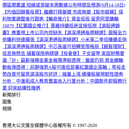
價區間震盪 短線或突破
本周數據公布時間及預測(9月14-18日)
【均值回歸看投資】繼續打穩基礎 市底無變
【股市縱橫】保
利物業調整後可跟進
【輪商推介】資金低吸 留意阿里購輪
16879
【紅籌國企推介】華晨持續低迷宜候低撈
【滬股通錦
囊】應重視上市公司內控缺失
【滬深港通每周精選】碧服全力
併購利快速擴張
【滬深港通每周精選】小米第二季倍賺續走俏
【滬深港通每周精選】中芯長遠可扭轉受限格局
【銀髮理財】
低息無懸念 儲蓄保險夠穩健
【投委會】子女留學 家庭財務要
識「計」
最新強積金基金報價
港股透視：盤面仍弱 資金續輪
動
板塊透視：前期強勢A股可逢低部署
紅籌國企窩輪：粵投走
勢改善可留意
滬深股市述評：縮量上漲 績優股展現韌性
證券
分析：中滙拓成人教育豐富收入
行業分析：中國軟件即服務行
業 迎來結構性機遇
新聞排行
圖集
視頻
香港大公文匯全媒體中心版權所有 © 1997-2020