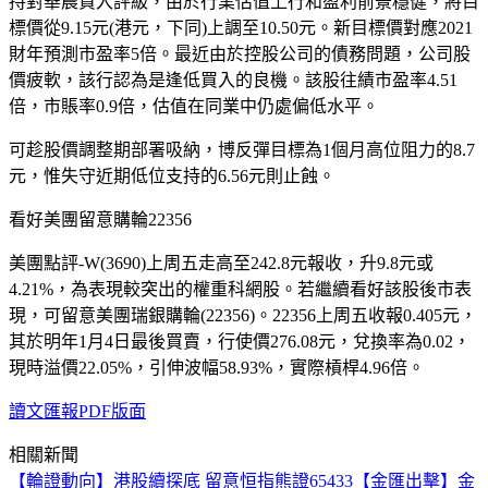
持對華晨買入評級，由於行業估值上行和盈利前景穩健，將目
標價從9.15元(港元，下同)上調至10.50元。新目標價對應2021
財年預測市盈率5倍。最近由於控股公司的債務問題，公司股
價疲軟，該行認為是逢低買入的良機。該股往績市盈率4.51
倍，市賬率0.9倍，估值在同業中仍處偏低水平。
可趁股價調整期部署吸納，博反彈目標為1個月高位阻力的8.7
元，惟失守近期低位支持的6.56元則止蝕。
看好美團留意購輪22356
美團點評-W(3690)上周五走高至242.8元報收，升9.8元或
4.21%，為表現較突出的權重科網股。若繼續看好該股後市表
現，可留意美團瑞銀購輪(22356)。22356上周五收報0.405元，
其於明年1月4日最後買賣，行使價276.08元，兌換率為0.02，
現時溢價22.05%，引伸波幅58.93%，實際槓桿4.96倍。
讀文匯報PDF版面
相關新聞
【輪證動向】港股續探底 留意恒指熊證65433
【金匯出擊】金