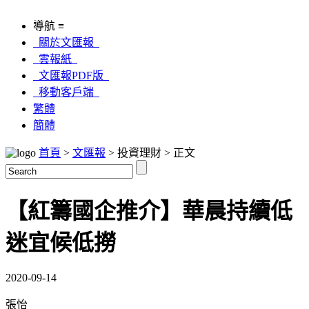
導航 ≡
關於文匯報
雲報紙
文匯報PDF版
移動客戶端
繁體
簡體
首頁
>
文匯報
> 投資理財 > 正文
【紅籌國企推介】華晨持續低
迷宜候低撈
2020-09-14
張怡