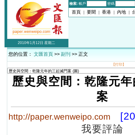
檢索:
帳戶
密碼
首頁
|
要聞
|
香港
|
內地
|
2010年1月12日 星期二
您的位置：
文匯首頁
>>
副刊
>> 正文
【打印】
歷史與空間：乾隆元年
案
[2
http://paper.wenweipo.com
我要評論