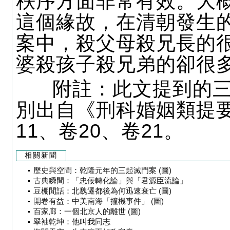
秩序方面非常有效。大
這個緣故，在清朝發生
案中，殺父母殺兄長的
婆殺孩子殺兄弟的卻很
附註：此文提到的三
別出自《刑科婚姻類提
11、卷20、卷21。
相關新聞
歷史與空間：乾隆元年的三起滅門案 (圖)
古典瞬間：「忠佞轉化論」與「君源臣流論」
豆棚閒話：北魏遷都後為何迅速衰亡 (圖)
開卷有益：中美南海「撞機事件」 (圖)
百家廊：一個北京人的離世 (圖)
翠袖乾坤：他叫我同志