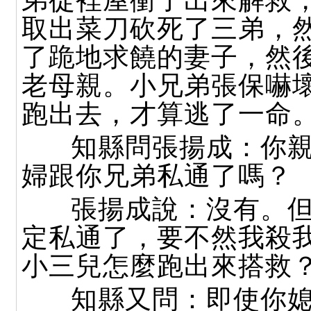
弟從裡屋衝了出來解救
取出菜刀砍死了三弟，
了跪地求饒的妻子，然
老母親。小兄弟張保嚇
跑出去，才算逃了一命
知縣問張揚成：你親
婦跟你兄弟私通了嗎？
張揚成說：沒有。但
定私通了，要不然我殺
小三兒怎麼跑出來搭救
知縣又問：即使你媳