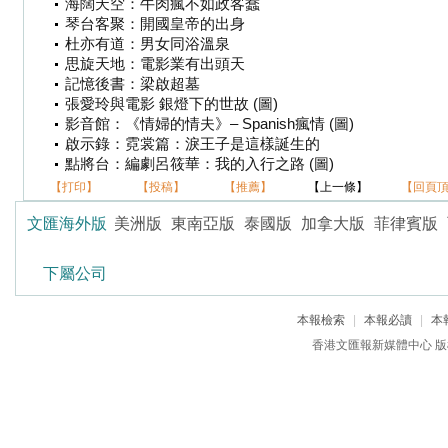
海闊天空：牛肉瘋不如政客蠢
琴台客聚：開國皇帝的出身
杜亦有道：男女同浴溫泉
思旋天地：電影業有出頭天
記憶後書：梁啟超墓
張愛玲與電影 銀燈下的世故 (圖)
影音館：《情婦的情夫》– Spanish瘋情 (圖)
啟示錄：霓裳篇：淚王子是這樣誕生的
點將台：編劇呂筱華：我的入行之路 (圖)
【打印】
【投稿】
【推薦】
【上一條】
【回頁
文匯海外版
美洲版
東南亞版
泰國版
加拿大版
菲律賓版
下屬公司
本報檢索
|
本報必讀
|
本
香港文匯報新媒體中心 版權所有 