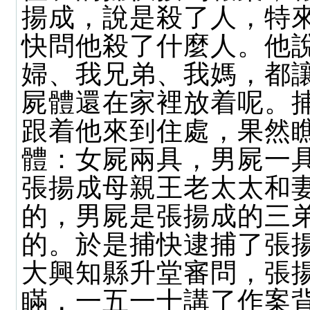
揚成，說是殺了人，特
快問他殺了什麼人。他
婦、我兄弟、我媽，都
屍體還在家裡放着呢。
跟着他來到住處，果然
體：女屍兩具，男屍一
張揚成母親王老太太和
的，男屍是張揚成的三
的。於是捕快逮捕了張
大興知縣升堂審問，張
瞞，一五一十講了作案