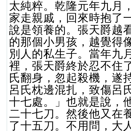
太純粹。乾隆元年九月
家走親戚，回來時抱了
說是領養的。張天爵越
的那個小男孩，越覺得
別人的私生子。當年九
裡，張天爵終於忍不住
氏翻身，忽起殺機，遂
呂氏枕邊混扎，致傷呂
十七處。」也就是說，
二十七刀。然後他又在
了十五刀。不用問，大