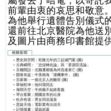
屬發去了唁電，以寄託
前輩由衷的哀思和敬意
為他舉行遺體告別儀式
還前往北京醫院為他送
及圖片由商務印書館提
相關新聞
歷史與空間：乾隆元年的三起滅門案 (圖)
古典瞬間：「忠佞轉化論」與「君源臣流論」
豆棚閒話：北魏遷都後為何迅速衰亡 (圖)
開卷有益：中美南海「撞機事件」 (圖)
百家廊：一個北京人的離世 (圖)
翠袖乾坤：他叫我同志
海闊天空：牛肉瘋不如政客蠢
琴台客聚：開國皇帝的出身
杜亦有道：男女同浴溫泉
思旋天地：電影業有出頭天
記憶後書：梁啟超墓