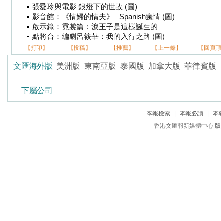
張愛玲與電影 銀燈下的世故 (圖)
影音館：《情婦的情夫》– Spanish瘋情 (圖)
啟示錄：霓裳篇：淚王子是這樣誕生的
點將台：編劇呂筱華：我的入行之路 (圖)
【打印】
【投稿】
【推薦】
【上一條】
【回頁
文匯海外版
美洲版
東南亞版
泰國版
加拿大版
菲律賓版
下屬公司
本報檢索
|
本報必讀
|
本
香港文匯報新媒體中心 版權所有 