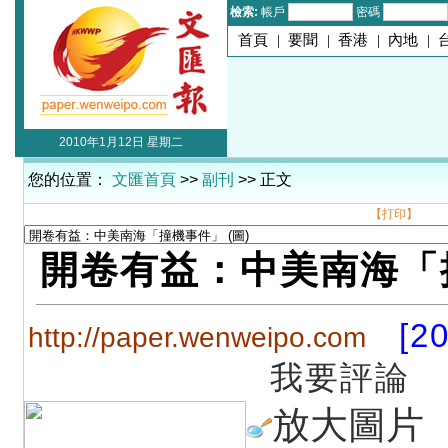
檢索:
帳戶
密碼
首頁
|
要聞
|
香港
|
內地
|
2010年1月12日 星期二
您的位置：
文匯首頁
>>
副刊
>> 正文
【打印】
開卷有益：中美南海「
[2
http://paper.wenweipo.com
我要評論
放大圖片