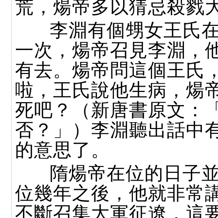
荒，煬帝多以猜忌殺戮
李淵有個甥女王氏在
一次，煬帝召見李淵，
有去。煬帝問這個王氏
啦，王氏說他生病，煬
死吧？（新唐書原文：
否？」）李淵聽出話中
的意思了。
隋煬帝在位的日子並
位幾年之後，他就非常
不斷召集大軍征遼，這