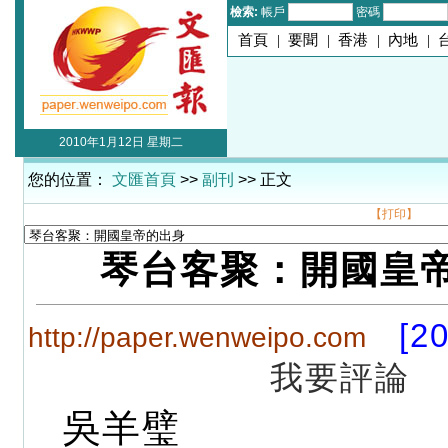
檢索:
帳戶
密碼
首頁
|
要聞
|
香港
|
內地
|
2010年1月12日 星期二
您的位置：
文匯首頁
>>
副刊
>> 正文
【打印】
琴台客聚：開國皇
[2
http://paper.wenweipo.com
我要評論
吳羊璧