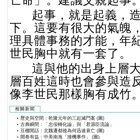
亡命」。建議父親起事
起事，就是起義，造
下。這要有很大的氣魄
理具體事務的才能，年
世民胸中就有一套了。
這與他的出身上層大
層百姓這時也會參與造
像李世民那樣胸有成竹
相關新聞
歷史與空間：乾隆元年的三起滅門案 (圖)
古典瞬間：「忠佞轉化論」與「君源臣流論」
豆棚閒話：北魏遷都後為何迅速衰亡 (圖)
開卷有益：中美南海「撞機事件」 (圖)