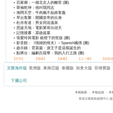
百家廊：一個北京人的離世 (圖)
翠袖乾坤：他叫我同志
海闊天空：牛肉瘋不如政客蠢
琴台客聚：開國皇帝的出身
杜亦有道：男女同浴溫泉
思旋天地：電影業有出頭天
記憶後書：梁啟超墓
張愛玲與電影 銀燈下的世故 (圖)
影音館：《情婦的情夫》– Spanish瘋情 (圖)
啟示錄：霓裳篇：淚王子是這樣誕生的
點將台：編劇呂筱華：我的入行之路 (圖)
【打印】
【投稿】
【推薦】
【上一條】
【回頁
文匯海外版
美洲版
東南亞版
泰國版
加拿大版
菲律賓版
下屬公司
本報檢索
|
本報必讀
|
本
香港文匯報新媒體中心 版權所有 