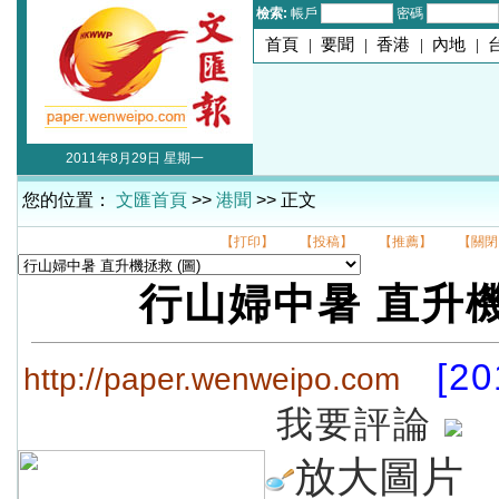
檢索:
帳戶
密碼
首頁
|
要聞
|
香港
|
內地
|
2011年8月29日 星期一
您的位置：
文匯首頁
>>
港聞
>> 正文
【打印】
【投稿】
【推薦】
【關閉
行山婦中暑 直升
[20
http://paper.wenweipo.com
我要評論
放大圖片