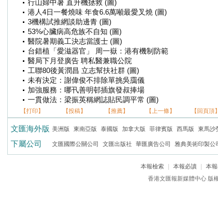
行山婦中暑 直升機拯救 (圖)
港人4日一餐燒味 年食6.6萬噸最愛叉燒 (圖)
3機構試推網談助邊青 (圖)
53%心臟病高危族不自知 (圖)
醫院暑期義工決志當護士 (圖)
台錯植「愛滋器官」 周一嶽：港有機制防範
醫局下月登廣告 聘私醫兼職公院
工聯80後黃潤昌 立志幫扶社群 (圖)
未有決定：謝偉俊不排除單挑吳靄儀
加強服務：哪卂善明邨插旗發叔捧場
一貫做法：梁振英稱網誌貼民調平常 (圖)
【打印】
【投稿】
【推薦】
【上一條】
【回頁頂
文匯海外版
美洲版
東南亞版
泰國版
加拿大版
菲律賓版
西馬版
東馬沙
下屬公司
文匯國際公關公司
文匯出版社
華匯廣告公司
雅典美術印製公
本報檢索
|
本報必讀
|
本報
香港文匯報新媒體中心 版權所有 c