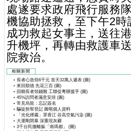
處遂要求政府飛行服務
機協助拯救，至下午2時
成功救起女事主，送往
升機坪，再轉由救護車
院救治。
相關新聞
長者心急領6千元 首天32萬人遞表 (圖)
來回順德 先花三百 (圖)
回鄉長者領錢難 工聯促粵辦援手 (圖)
45%訪問者滿意安排 (圖)
常見烏龍：忘記簽名
騙徒扮幫登記 圖呃個人資料
「光化煙霧」罩香江 谷高空氣污染 (圖)
大運剛閉幕 深重現灰霾
3千台民撤離躲「南瑪都」 (圖)