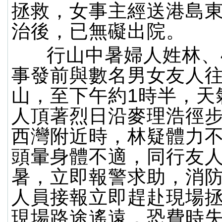
拯救，女事主經送港島
治後，已無礙出院。
行山中暑婦人姓林、
事發前與數名男女友人
山，至下午約1時半，天
人頂著烈日沿麥理浩徑
西灣附近時，林疑體力
頭暈身體不適，同行友
暑，立即報警求助，消
人員接報立即趕赴現場
現場路途遙遠，恐費時