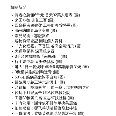
相關新聞
長者心急領6千元 首天32萬人遞表 (圖)
來回順德 先花三百 (圖)
回鄉長者領錢難 工聯促粵辦援手 (圖)
45%訪問者滿意安排 (圖)
常見烏龍：忘記簽名
騙徒扮幫登記 圖呃個人資料
「光化煙霧」罩香江 谷高空氣污染 (圖)
大運剛閉幕 深重現灰霾
3千台民撤離躲「南瑪都」 (圖)
行山婦中暑 直升機拯救 (圖)
港人4日一餐燒味 年食6.6萬噸最愛叉燒 (圖)
3機構試推網談助邊青 (圖)
53%心臟病高危族不自知 (圖)
醫院暑期義工決志當護士 (圖)
台錯植「愛滋器官」 周一嶽：港有機制防範
醫局下月登廣告 聘私醫兼職公院
工聯80後黃潤昌 立志幫扶社群 (圖)
未有決定：謝偉俊不排除單挑吳靄儀
加強服務：哪卂善明邨插旗發叔捧場
一貫做法：梁振英稱網誌貼民調平常 (圖)