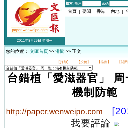
檢索:
帳戶
密碼
首頁
|
要聞
|
香港
|
內地
|
2011年8月29日 星期一
您的位置：
文匯首頁
>>
港聞
>> 正文
【打印】
【投稿】
【推薦】
【關閉
台錯植「愛滋器官」 周
機制防範
[20
http://paper.wenweipo.com
我要評論