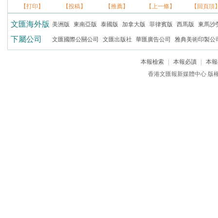
【打印】
【投稿】
【推薦】
【上一條】
【回頁頂
文匯海外版
美洲版
東南亞版
泰國版
加拿大版
菲律賓版
西馬版
東馬沙
下屬公司
文匯國際公關公司
文匯出版社
華匯廣告公司
雅典美術印製公
本報檢索
|
本報必讀
|
本報
香港文匯報新媒體中心 版權所有 c