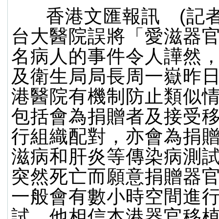
香港文匯報訊 (記者
台大醫院誤將「愛滋器官
名病人的事件令人譁然
及衛生局局長周一嶽昨
港醫院有機制防止類似
包括會為捐贈者及接受
行組織配對，亦會為捐
滋病和肝炎等傳染病測
突然死亡而願意捐贈器
一般會有數小時空間進
試，他相信本港器官移