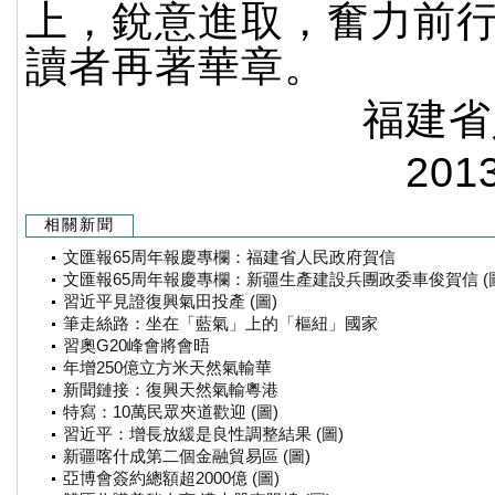
上，銳意進取，奮力前
讀者再著華章。
福建省人民
2013年8
相關新聞
文匯報65周年報慶專欄：福建省人民政府賀信
文匯報65周年報慶專欄：新疆生產建設兵團政委車俊賀信 (圖
習近平見證復興氣田投產 (圖)
筆走絲路：坐在「藍氣」上的「樞紐」國家
習奧G20峰會將會晤
年增250億立方米天然氣輸華
新聞鏈接：復興天然氣輸粵港
特寫：10萬民眾夾道歡迎 (圖)
習近平：增長放緩是良性調整結果 (圖)
新疆喀什成第二個金融貿易區 (圖)
亞博會簽約總額超2000億 (圖)