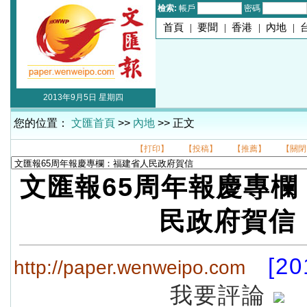
檢索:
帳戶
密碼
首頁
|
要聞
|
香港
|
內地
|
2013年9月5日 星期四
您的位置：
文匯首頁
>>
內地
>> 正文
【打印】
【投稿】
【推薦】
【關閉
文匯報65周年報慶專欄
民政府賀信
[20
http://paper.wenweipo.com
我要評論