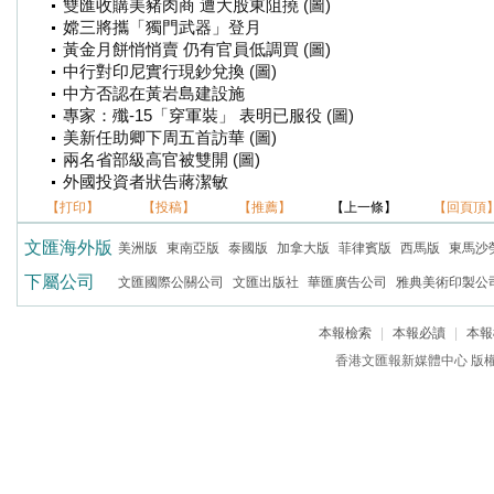
雙匯收購美豬肉商 遭大股東阻撓 (圖)
嫦三將攜「獨門武器」登月
黃金月餅悄悄賣 仍有官員低調買 (圖)
中行對印尼實行現鈔兌換 (圖)
中方否認在黃岩島建設施
專家：殲-15「穿軍裝」 表明已服役 (圖)
美新任助卿下周五首訪華 (圖)
兩名省部級高官被雙開 (圖)
外國投資者狀告蔣潔敏
【打印】
【投稿】
【推薦】
【上一條】
【回頁頂
文匯海外版
美洲版
東南亞版
泰國版
加拿大版
菲律賓版
西馬版
東馬沙
下屬公司
文匯國際公關公司
文匯出版社
華匯廣告公司
雅典美術印製公
本報檢索
|
本報必讀
|
本報
香港文匯報新媒體中心 版權所有 c