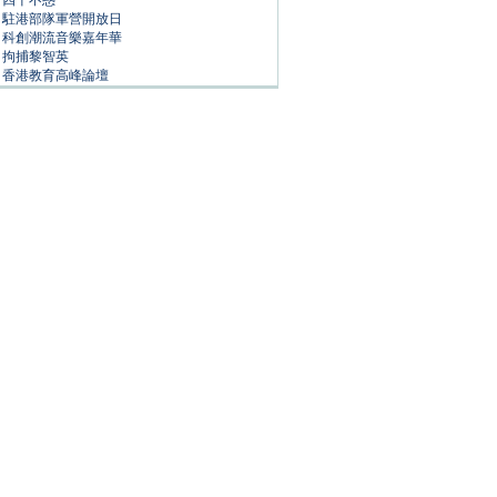
四十不惑
駐港部隊軍營開放日
科創潮流音樂嘉年華
拘捕黎智英
香港教育高峰論壇