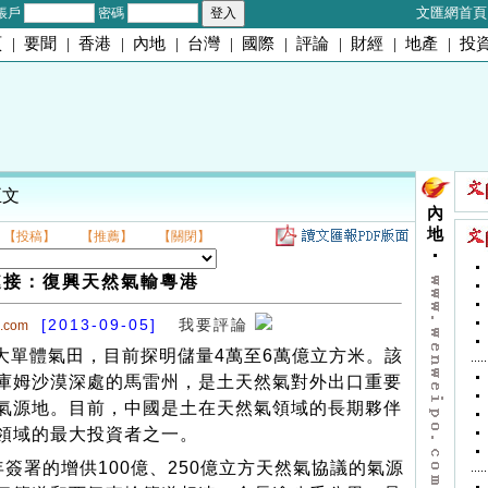
文匯網首頁
帳戶
密碼
頁
|
要聞
|
香港
|
內地
|
台灣
|
國際
|
評論
|
財經
|
地產
|
投
正文
內
地
【投稿】
【推薦】
【關閉】
鏈接：復興天然氣輸粵港
[2013-09-05]
我要評論
o.com
單體氣田，目前探明儲量4萬至6萬億立方米。該
庫姆沙漠深處的馬雷州，是土天然氣對外出口重要
氣源地。目前，中國是土在天然氣領域的長期夥伴
領域的最大投資者之一。
年簽署的增供100億、250億立方天然氣協議的氣源