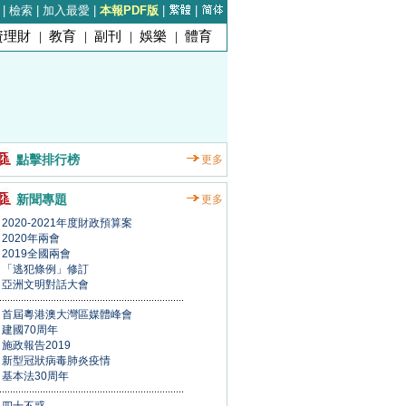
|
檢索
|
加入最愛
|
本報PDF版
|
|
資理財
|
教育
|
副刊
|
娛樂
|
體育
點擊排行榜
更多
新聞專題
更多
2020-2021年度財政預算案
2020年兩會
2019全國兩會
「逃犯條例」修訂
亞洲文明對話大會
首屆粵港澳大灣區媒體峰會
建國70周年
施政報告2019
新型冠狀病毒肺炎疫情
基本法30周年