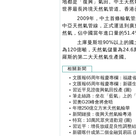
地都是「復興」氣田。中土天然
世界最長跨境天然氣管道。香港
2009年，中土首條輸氣管
中亞天然氣管線，正式運送到廣東
然氣，佔中國當年進口量的51.4
土庫曼斯坦90%以上的國
為120億噸，天然氣儲量為24
羅斯的第二大天然氣生產國。 
相關新聞
文匯報65周年報慶專欄：福建
文匯報65周年報慶專欄：新疆生
習近平見證復興氣田投產 (圖)
筆走絲路：坐在「藍氣」上的
習奧G20峰會將會晤
年增250億立方米天然氣輸華
新聞鏈接：復興天然氣輸粵港
特寫：10萬民眾夾道歡迎 (圖)
習近平：增長放緩是良性調整結果
新疆喀什成第二個金融貿易區 (