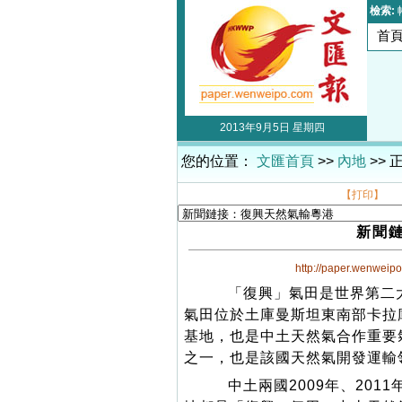
檢索:
首
2013年9月5日 星期四
您的位置：
文匯首頁
>>
內地
>> 
【打印】
新聞
http://paper.wenweip
「復興」氣田是世界第二大
氣田位於土庫曼斯坦東南部卡拉
基地，也是中土天然氣合作重要
之一，也是該國天然氣開發運輸
中土兩國2009年、2011