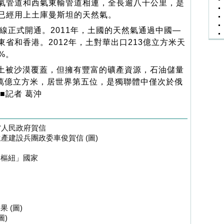
氣管道和西氣東輸管道相連，全長逾八千公里，是
已經用上土庫曼斯坦的天然氣。
線正式開通。2011年，土國的天然氣通過中國—
省和香港。2012年，土對華出口213億立方米天
%。
土被沙漠覆蓋，但擁有豐富的礦產資源，石油儲量
.6萬億立方米，居世界第五位，是獨聯體中僅次於俄
■記者 葛沖
省人民政府賀信
產建設兵團政委車俊賀信 (圖)
「樞紐」國家
 (圖)
圖)