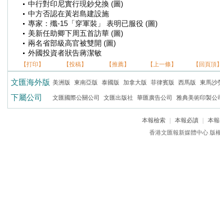
中行對印尼實行現鈔兌換 (圖)
中方否認在黃岩島建設施
專家：殲-15「穿軍裝」 表明已服役 (圖)
美新任助卿下周五首訪華 (圖)
兩名省部級高官被雙開 (圖)
外國投資者狀告蔣潔敏
【打印】
【投稿】
【推薦】
【上一條】
【回頁頂
文匯海外版
美洲版
東南亞版
泰國版
加拿大版
菲律賓版
西馬版
東馬沙
下屬公司
文匯國際公關公司
文匯出版社
華匯廣告公司
雅典美術印製公
本報檢索
|
本報必讀
|
本報
香港文匯報新媒體中心 版權所有 c