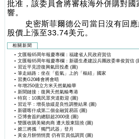
批准，該委員會將審核海外併購對國
響。
史密斯菲爾德公司當日沒有回應
股價上漲至33.74美元。
相關新聞
文匯報65周年報慶專欄：福建省人民政府賀信
文匯報65周年報慶專欄：新疆生產建設兵團政委車俊賀信 (圖
習近平見證復興氣田投產 (圖)
筆走絲路：坐在「藍氣」上的「樞紐」國家
習奧G20峰會將會晤
年增250億立方米天然氣輸華
新聞鏈接：復興天然氣輸粵港
特寫：10萬民眾夾道歡迎 (圖)
習近平：增長放緩是良性調整結果 (圖)
新疆喀什成第二個金融貿易區 (圖)
亞博會簽約總額超2000億 (圖)
雙匯收購美豬肉商 遭大股東阻撓 (圖)
嫦三將攜「獨門武器」登月
黃金月餅悄悄賣 仍有官員低調買 (圖)