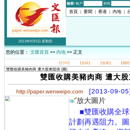
檢索:
帳戶
密碼
首頁
|
要聞
|
香港
|
內地
|
2013年9月5日 星期四
您的位置：
文匯首頁
>>
內地
>> 正文
【打印】
【投稿】
【推薦】
【關閉
雙匯收購美豬肉商 遭大股
[2013-09-05
http://paper.wenweipo.com
放大圖片
■雙匯收購全
計劃再遇阻力。圖