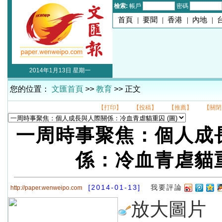
檢索:
帳戶
密碼
首頁
|
要聞
|
香港
|
內地
|
2014年1月13日 星期一
您的位置：
文匯首頁
>>
教育
>> 正文
【打印】
【投稿】
【推薦】
【關閉
一周時事聚焦：個人成
係：冷血青虐貓
[2014-01-13]
我要評論
http://paper.wenweipo.com
放大圖片