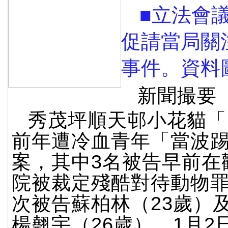
■立法會
促請當局關
事件。資料
新聞撮要
秀茂坪順天邨小花貓「Mi
前年遭冷血青年「當波
案，其中3名被告早前在
院被裁定殘酷對待動物
次被告蘇柏林（23歲）
楊翹宇（26歲），1月2