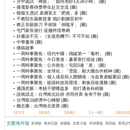
升中面試「神題」「如何用好1天26小時」 (圖)
微電影賽得獎學生赴京交流 (圖)
模擬文憑試 基層英文「肥佬」多 (圖)
千教院生義教貧童 倡計劃擴至初中
教正音願捱刀 手術除「倒嗑牙」 (圖)
屯門家長遊行 促撤跨境專網
好書說不完：《女孩危機?!》不可不知 (圖)
中華書局 (圖)
徵稿啟事
一周時事聚焦：現代中國：搗破第一「毒村」 (圖)
一周時事聚焦：今日香港：廉署查打假波 (圖)
一周時事聚焦：公共衛生：屯院5連「差」 (圖)
一周時事聚焦：全球化：「雪龍」顯大國合作精神 (圖)
一周時事聚焦：個人成長與人際關係：冷血青虐貓重囚 (圖)
一周時事聚焦：能源科技與環境：剩食回收遇難 (圖)
通識把脈：考核千變獲益多 助打通各科經脈
說南談北：台灣南北比拚 求同存異 各有千秋 (圖)
台灣政治經濟中心轉變 (圖)
概念圖：台灣南北差異 (圖)
【打印】
【投稿】
【推薦】
【上一條】
【回頁頂
文匯海外版
美洲版
東南亞版
泰國版
加拿大版
菲律賓版
西馬版
東馬沙