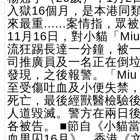
入獄16個月，是本港同
來最重......案情指，
11月16日，對小貓「Miu
流狂踢長達一分鐘，被
司推廣員及一名正在倒
發現，之後報警。「Miu 
至受傷吐血及小便失禁
死亡，最後經獸醫檢驗
人道毀滅。警方在兩日
各被告。 ■節自《小貓
血男囚16月》，香港《