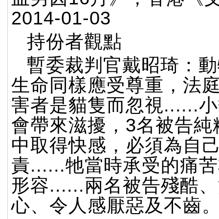
2014-01-03
持份者觀點
暫委裁判官戴昭琦：動
生命同樣應受尊重，法
害者是貓隻而忽視.....
會帶來滋擾，3名被告純
中取得快感，必須為自
責......牠當時承受的
形容......兩名被告殘
心、令人感厭惡及不齒