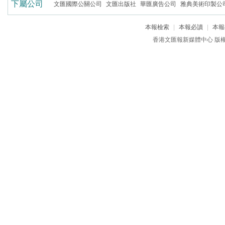
下屬公司
文匯國際公關公司
文匯出版社
華匯廣告公司
雅典美術印製公
本報檢索
|
本報必讀
|
本報
香港文匯報新媒體中心 版權所有 c