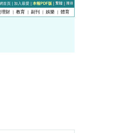
網首頁
|
加入最愛
|
本報PDF版
|
|
資理財
|
教育
|
副刊
|
娛樂
|
體育