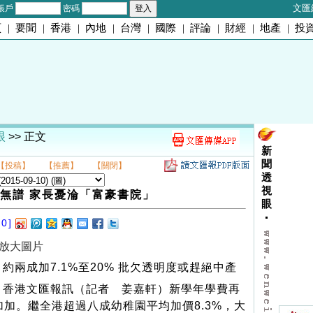
文匯
帳戶
密碼
頁
|
要聞
|
香港
|
內地
|
台灣
|
國際
|
評論
|
財經
|
地產
|
投
眼
>> 正文
新
聞
【投稿】
【推薦】
【關閉】
透
視
無譜 家長憂淪「富豪書院」
眼
10]
放大圖片
約兩成加7.1%至20% 批欠透明度或趕絕中產
香港文匯報訊（記者 姜嘉軒）新學年學費再
加加。繼全港超過八成幼稚園平均加價8.3%，大