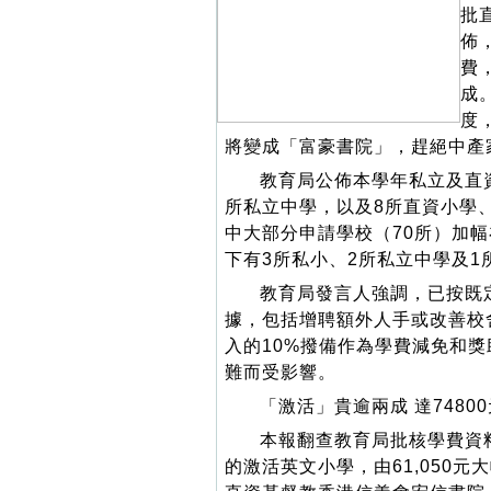
批
佈
費
成
度
將變成「富豪書院」，趕絕中產
教育局公佈本學年私立及直
所私立中學，以及8所直資小學、3
中大部分申請學校（70所）加幅在
下有3所私小、2所私立中學及1
教育局發言人強調，已按既
據，包括增聘額外人手或改善校
入的10%撥備作為學費減免和
難而受影響。
「激活」貴逾兩成 達74800
本報翻查教育局批核學費資
的激活英文小學，由61,050元大