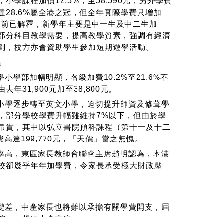
學課程加價12.5%，至58,590元；另外學費
28.6%屬全港之冠，但全年實際學費只增加
頴東早前已解釋，新學年主要是中一生及中二生加
部分科目教學需要，提高教學質素，強調有經濟
劃，校方亦會資助學生參加短期遊學活動。
」
小學部加幅明顯，各級加費10.2%至21.6%不
31,900元加至38,800元。
小學逐步轉至英文小學，迫切提升師資及修葺學
，部分學校學費升幅雖維持7%以下，但由於學
昂貴，其中以弘立書院預科課程（第十一及十二
費高達199,770元，「天價」當之無愧。
率高，東區家長教師會聯會主席趙明認為，本港
校卻幾乎年年加學費，令家長承受極大財政壓
變差，中產家長也將難以承擔有關學費開支，屆