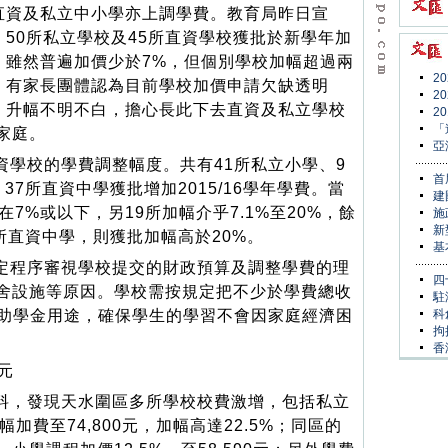
直資及私立中小學亦上調學費。教育局昨日宣
，50所私立學校及45所直資學校獲批於新學年加
，雖然普遍加價少於7%，但個別學校加幅超過兩
2
。有家長團體認為目前學校加價申請欠缺透明
2
，升幅不明不白，擔心長此下去直資及私立學校
2
「
家庭。
亞
資學校的學費調整幅度。共有41所私立小學、9
首
7所直資中學獲批增加2015/16學年學費。當
建
7%或以下，另19所加幅介乎7.1%至20%，餘
施
新
所直資中學，則獲批加幅高於20%。
基
定程序審視學校提交的財政預算及調整學費的理
四
舍設施等原因。學校需按規定把不少於學費總收
駐
獎助學金用途，確保學生的學習不會因家庭經濟困
科
拘
香
元
料，發現天水圍區多所學校校費激增，包括私立
幅加費至74,800元，加幅高達22.5%；同區的