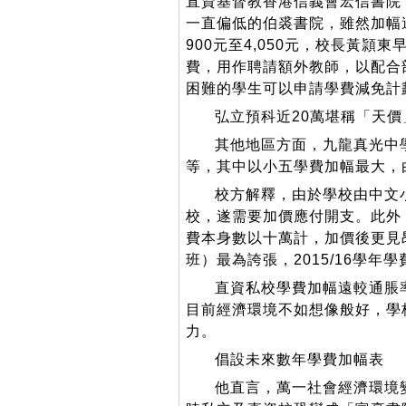
直資基督教香港信義會宏信書院，小
一直偏低的伯裘書院，雖然加幅達
900元至4,050元，校長黃
費，用作聘請額外教師，以配合
困難的學生可以申請學費減免計
弘立預科近20萬堪稱「天價
其他地區方面，九龍真光中學
等，其中以小五學費加幅最大，由去年
校方解釋，由於學校由中文
校，遂需要加價應付開支。此外
費本身數以十萬計，加價後更見
班）最為誇張，2015/16學年學
直資私校學費加幅遠較通脹
目前經濟環境不如想像般好，學
力。
倡設未來數年學費加幅表
他直言，萬一社會經濟環境