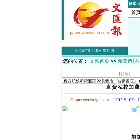
檢索:
首
2015年9月10日 星期四
您的位置：
文匯首頁
>>
新聞透視
【打印】
直資私校加費
[2015-09-
http://paper.wenweipo.com
加