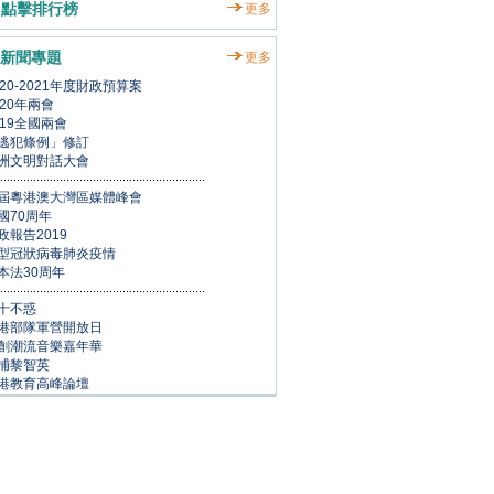
點擊排行榜
更多
新聞專題
更多
020-2021年度財政預算案
020年兩會
019全國兩會
逃犯條例」修訂
洲文明對話大會
屆粵港澳大灣區媒體峰會
國70周年
政報告2019
型冠狀病毒肺炎疫情
本法30周年
十不惑
港部隊軍營開放日
創潮流音樂嘉年華
捕黎智英
港教育高峰論壇