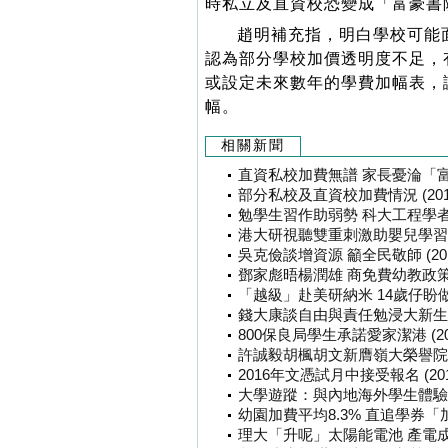
時私立及直資校恐變成「富豪書
趙明補充指，明白學校可能
認為部分學校加價透明度不足，
或設定未來數年的學費加幅表，
幅。
相關新聞
直資私校加費無譜 家長憂淪「富豪書院」
部分私校及直資校加費情況 (2015-0
勉學生習作助弱勢 科大工程學者獲獎 (
港大研視聽雙重刺激助嬰兒學習 (201
吳克儉談增資源 籲全民敬師 (2015-
鄧家彪晤楊潤雄 商免費幼教政策 (201
「越級」赴美研納米 14歲仔盼做發明家 
錢大康談自由與責任勉浸大新生 (201
800保良局學生承諾愛家潔港 (2015-
許誠毅胡楓胡文新膺嶺大榮譽院士銜 (2
2016年文憑試月中接受報名 (2015-
大學遊蹤：與內地海外學生體驗中國文化
幼園加費平均8.3% 直追學券「加碼」 
理大「升呢」太陽能電池 產電成本平五成