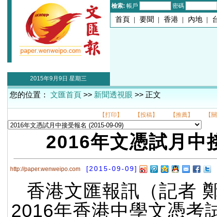
檢索:
帳戶
密碼
首頁
|
要聞
|
香港
|
內地
|
2015年9月9日 星期三
您的位置：
文匯首頁
>>
新聞透視眼
>> 正文
【打印】
【投稿】
【推薦】
【關
2016年文憑試月中
[2015-09-09]
http://paper.wenweipo.com
香港文匯報訊（記者 
2016年香港中學文憑考