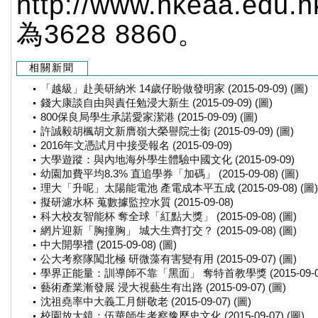
http://www.hkeaa.e
為3628 8860。
相關新聞
「越級」赴美研納米 14歲仔盼做發明家 (2015-09-09) (圖)
錢大康談自由與責任勉浸大新生 (2015-09-09) (圖)
800保良局學生承諾愛家潔港 (2015-09-09) (圖)
許誠毅胡楓胡文新膺嶺大榮譽院士銜 (2015-09-09) (圖)
2016年文憑試月中接受報名 (2015-09-09)
大學遊蹤：與內地海外學生體驗中國文化 (2015-09-09)
幼園加費平均8.3% 直追學券「加碼」 (2015-09-08) (圖)
理大「升呢」太陽能電池 產電成本平五成 (2015-09-08) (圖)
擬研濾水杯 蒐數據監控水質 (2015-09-08)
科大校友智能杯 奪全球「紅點大獎」 (2015-09-08) (圖)
網片迎新「胸撞胸」 城大生齊打交？ (2015-09-08) (圖)
中大開學禮 (2015-09-08) (圖)
公大考察隊闖北極 研微藻有害變有用 (2015-09-07) (圖)
學界正能量：訓導師不靠「黑面」 奪特首教學獎 (2015-09-07
藝術產業漸發展 浸大視藝生有出路 (2015-09-07) (圖)
沈祖堯率中大義工月餅敬老 (2015-09-07) (圖)
校園放大鏡：伍華師生考察豫歷史文化 (2015-09-07) (圖)