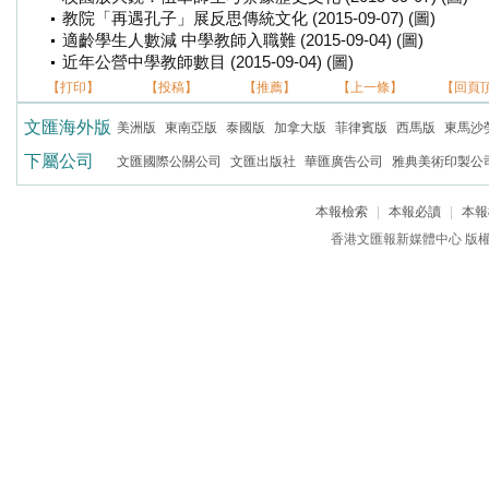
教院「再遇孔子」展反思傳統文化 (2015-09-07) (圖)
適齡學生人數減 中學教師入職難 (2015-09-04) (圖)
近年公營中學教師數目 (2015-09-04) (圖)
【打印】
【投稿】
【推薦】
【上一條】
【回頁
文匯海外版
美洲版
東南亞版
泰國版
加拿大版
菲律賓版
西馬版
東馬沙
下屬公司
文匯國際公關公司
文匯出版社
華匯廣告公司
雅典美術印製公
本報檢索
|
本報必讀
|
本報
香港文匯報新媒體中心 版權所有 c