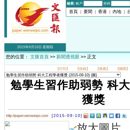
檢索:
帳戶
密碼
首頁
|
要聞
|
香港
|
內地
|
2015年9月10日 星期四
您的位置：
文匯首頁
>>
新聞透視眼
>> 正文
【打印】
【投稿】
【推薦】
【關閉】
勉學生習作助弱勢 科
獲獎
[2015-09-10]
http://paper.wenweipo.com
放大圖片