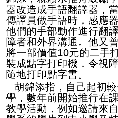
器改造成手語翻譯器，
傳譯員做手語時，感應
他們的手部動作進行翻
障者和外界溝通。他又
將一部價值10元的二手
裝成點字打印機，令視
隨地打印點字書。
胡錦添指，自己起初較
學，數年前開始推行在
教學活動，例如邀請來