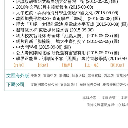
許誠毅胡楓胡文新膺嶺大榮譽院士銜 (2015-09-09) (圖)
2016年文憑試月中接受報名 (2015-09-09)
大學遊蹤：與內地海外學生體驗中國文化 (2015-09-09)
幼園加費平均8.3% 直追學券「加碼」 (2015-09-08) (圖)
理大「升呢」太陽能電池 產電成本平五成 (2015-09-08) (圖)
擬研濾水杯 蒐數據監控水質 (2015-09-08)
科大校友智能杯 奪全球「紅點大獎」 (2015-09-08) (圖)
網片迎新「胸撞胸」 城大生齊打交？ (2015-09-08) (圖)
中大開學禮 (2015-09-08) (圖)
公大考察隊闖北極 研微藻有害變有用 (2015-09-07) (圖)
學界正能量：訓導師不靠「黑面」 奪特首教學獎 (2015-09-07)
【打印】
【投稿】
【推薦】
【上一條】
【回頁頂】
文匯海外版
美洲版
東南亞版
泰國版
加拿大版
菲律賓版
西馬版
東馬沙
下屬公司
文匯國際公關公司
文匯出版社
華匯廣告公司
雅典美術印製公
本報檢索
|
本報必讀
|
本報
香港文匯報新媒體中心 版權所有 c