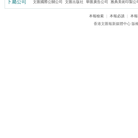
下屬公司
文匯國際公關公司
文匯出版社
華匯廣告公司
雅典美術印製公
本報檢索
|
本報必讀
|
本報
香港文匯報新媒體中心 版權所有 c