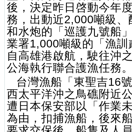
後，決定昨日啓動今年
務，出動近2,000噸級
和水炮的「巡護九號船
業署1,000噸級的「漁
自高雄港啟航，駛往沖
公海執行聯合護漁任務
台灣漁船「東聖吉16
西太平洋沖之鳥礁附近
遭日本保安部以「作業
為由，扣捕漁船，後來
要求交保後，船隻及人