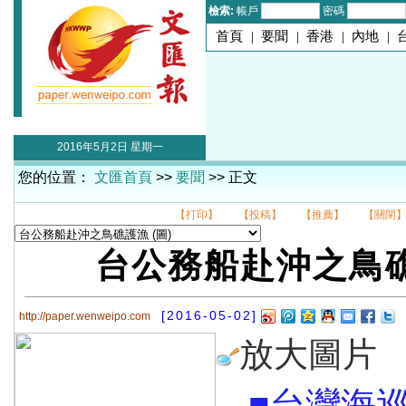
檢索:
帳戶
密碼
首頁
|
要聞
|
香港
|
內地
|
2016年5月2日 星期一
您的位置：
文匯首頁
>>
要聞
>> 正文
【打印】
【投稿】
【推薦】
【關閉
台公務船赴沖之鳥
[2016-05-02]
http://paper.wenweipo.com
放大圖片
■台灣海