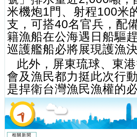
米機炮1門、射程100米
支，可搭40名官兵，配
籍漁船在公海遇日船驅
巡護艦船必將展現護漁
此外，屏東琉球、東港
會及漁民都力挺此次行
是捍衛台灣漁民漁權的
相關新聞