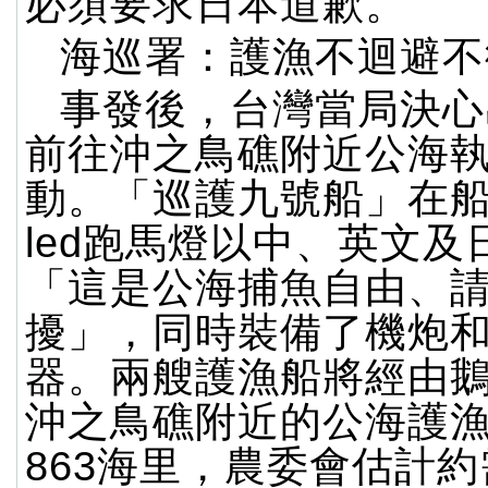
必須要求日本道歉。
海巡署：護漁不迴避不
事發後，台灣當局決心
前往沖之鳥礁附近公海
動。「巡護九號船」在
led跑馬燈以中、英文及
「這是公海捕魚自由、
擾」，同時裝備了機炮
器。兩艘護漁船將經由
沖之鳥礁附近的公海護
863海里，農委會估計約