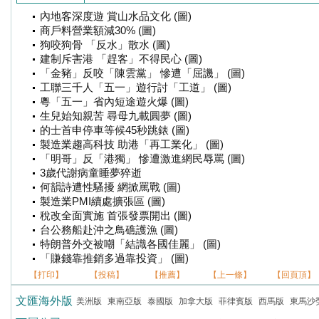
內地客深度遊 賞山水品文化 (圖)
商戶料營業額減30% (圖)
狗咬狗骨 「反水」散水 (圖)
建制斥害港 「趕客」不得民心 (圖)
「金豬」反咬「陳雲黨」 慘遭「屈譏」 (圖)
工聯三千人「五一」遊行討「工道」 (圖)
粵「五一」省內短途遊火爆 (圖)
生兒始知親苦 尋母九載圓夢 (圖)
的士首申停車等候45秒跳錶 (圖)
製造業趨高科技 助港「再工業化」 (圖)
「明哥」反「港獨」 慘遭激進網民辱罵 (圖)
3歲代謝病童睡夢猝逝
何韻詩遭性騷擾 網掀罵戰 (圖)
製造業PMI續處擴張區 (圖)
稅改全面實施 首張發票開出 (圖)
台公務船赴沖之鳥礁護漁 (圖)
特朗普外交被嘲「結識各國佳麗」 (圖)
「賺錢靠推銷多過靠投資」 (圖)
【打印】
【投稿】
【推薦】
【上一條】
【回頁頂】
文匯海外版
美洲版
東南亞版
泰國版
加拿大版
菲律賓版
西馬版
東馬沙