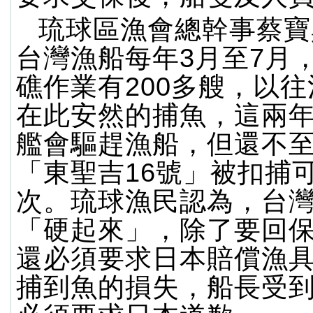
琉球區漁會總幹事蔡寶
台灣漁船每年3月至7月
礁作業有200多艘，以
在此安然的捕魚，這兩
艦會驅趕漁船，但還不
「東聖吉16號」被扣捕
次。琉球漁民認為，台
「硬起來」，除了要回
還必須要求日本賠償漁
捕到魚的損失，船長受