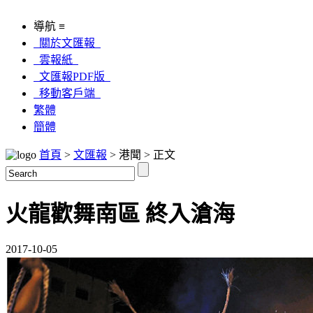
導航 ≡
關於文匯報
雲報紙
文匯報PDF版
移動客戶端
繁體
簡體
首頁
>
文匯報
> 港聞 > 正文
火龍歡舞南區 終入滄海
2017-10-05