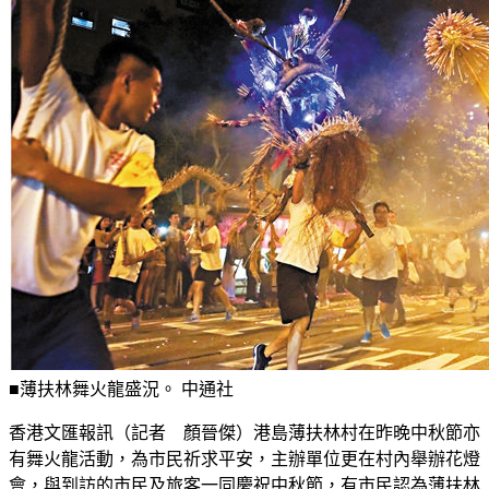
■薄扶林舞火龍盛況。 中通社
香港文匯報訊（記者 顏晉傑）港島薄扶林村在昨晚中秋節亦
有舞火龍活動，為市民祈求平安，主辦單位更在村內舉辦花燈
會，與到訪的市民及旅客一同慶祝中秋節，有市民認為薄扶林