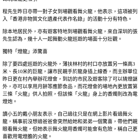
程先生昨日亦帶一對子女到場觀看舞火龍，他表示，這項被列
入「香港非物質文化遺產代表作名錄」的活動十分有特色。
除本地居民外，亦有遊客特地到場觀看舞火龍，來自深圳的張
先生認為，幾十人一起舞動火龍巡遊的場面十分壯觀。
獨特「燈龍」添驚喜
除了要四處巡遊的火龍外，薄扶林村的村口亦放置另一條高3
米、長10米的巨龍，讓市民親手於龍身插上線香，而主辦單位
昨日更在村內舉辦花燈會，到訪的市民及遊客除了可以猜燈謎
外，亦可以享用月餅等應節食品，而花燈會的場地內更放置第
三條「火龍」供人拍照，但該條「火龍」身上的香燭則改為電
燈炮。
讀小五的戴小朋友表示，自己過往只是在網上影片看過舞火
龍，稱事前沒想過爸爸會突然給她和弟弟一個驚喜，帶他們親
眼看舞火龍，但她表示舞火龍用香燭可能會有危險，稱自己更
喜歡用電燈膽的火龍。