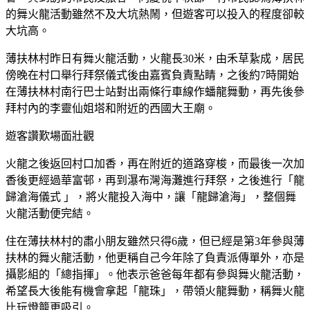
的舞火龍活動雖然不及大坑熱鬧，但遊客可以投入的程度卻較
大坑高。
薄扶林村昨日有舞火龍活動，火龍長30米，由禾草紥成，居民
傍晚在村口舉行拜祭儀式後由嘉賓負責點睛，之後約7時開始
在薄扶林村南行巴士站對出兩條行車線作蟠龍舞動，再先後參
拜村內的李靈仙姐塔和附近的西國大王廟。
遊客讚歎場面壯觀
火龍之後返回村口加香，再在附近的道路穿梭，而最後一次加
香後更經過華富邨，再到瀑布灣海灘進行拜祭，之後進行「龍
歸滄海儀式 」，將火龍投入海中，讓「龍歸滄海」，整個舞
火龍活動便完結。
住在薄扶林村的肅小朋友雖然只得6歲，但已經是第3年參與薄
扶林的舞火龍活動，他更稱自己今年除了負責派傳單外，亦是
攝影組的「總指揮」。他表示爸爸每年都有參與舞火龍活動，
希望長大後能有機會拿起「龍珠」，帶領火龍舞動，稱舞火龍
比玩燈籠更吸引。