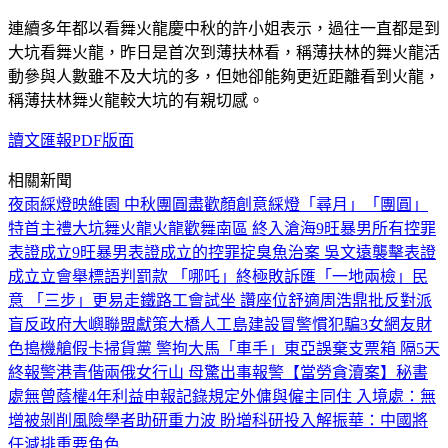
連續多年都以看舞火龍慶中秋的許小姐表示，過往一直都是到
大坑看舞火龍，昨日是首次到薄扶林看，稱薄扶林的舞火龍活
動參與人數雖不及大坑的多，但她卻能夠更近距離看到火龍，
稱薄扶林舞火龍較大坑的有親切感。
讀文匯報PDF版面
相關新聞
夜雨綵燈映維園 中秋團圓盡歡顏
創意綵燈「尋月」「團圓」
特首主禮大坑舞火龍
火龍歡舞南區 終入滄海
9旺暴男所有控罪
表證成立
9旺暴男表證成立的控罪
掟臭魚治案 吳文遠襲擊表證
成立
立會舉標語判罰款 「哪吒」終極敗訴
匯「一地兩檢」民
意 「三步」更易走
鐵路工會試坐 讚座位舒適
周浩鼎批反對派
盲反政府
大嶼聯盟獻策大橋人工島建設
冒警慣犯騙3女網友財
色
搗機艙假卡掃貨黨 警拘大馬「車手」
東亞誤棄支票箱 隔5天
終報警
港青偕兩俄女行山 母驚出事報警
【當勞貪瀆案】秘書
處無曾蔭權4年利益申報記錄
規定外傭與僱主同住 入境處：無
增被剝削風險
學者助研重力波 盼增科研投入
解振華：中國將
任減排重要角色