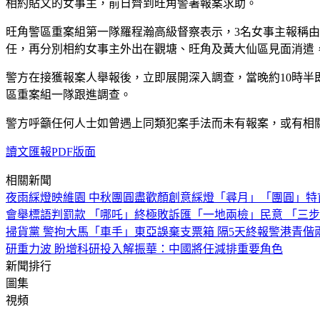
相約貼文的女事主，前日齊到旺角警署報案求助。
旺角警區重案組第一隊羅程瀚高級督察表示，3名女事主報稱由
任，再分別相約女事主外出在觀塘、旺角及黃大仙區見面消遣，
警方在接獲報案人舉報後，立即展開深入調查，當晚約10時
區重案組一隊跟進調查。
警方呼籲任何人士如曾遇上同類犯案手法而未有報案，或有相關
讀文匯報PDF版面
相關新聞
夜雨綵燈映維園 中秋團圓盡歡顏
創意綵燈「尋月」「團圓」
特
會舉標語判罰款 「哪吒」終極敗訴
匯「一地兩檢」民意 「三
掃貨黨 警拘大馬「車手」
東亞誤棄支票箱 隔5天終報警
港青偕
研重力波 盼增科研投入
解振華：中國將任減排重要角色
新聞排行
圖集
視頻