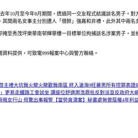
去年10月至今年8月期間，透過同一交友程式結識該名男子。
其間兩名女事主分別遭人「借醉」強姦和非禮，此外其中兩名女
半即掩至秀茂坪樂華南邨輝華樓一目標單位拘捕該名涉案男子，並
資料提供，可致電999報案中心與警方聯絡。
首主禮大坑舞火龍
火龍歡舞南區 終入滄海
9旺暴男所有控罪表證
步」更易走
鐵路工會試坐 讚座位舒適
周浩鼎批反對派盲反政府
大
兩俄女行山 母驚出事報警
【當勞貪瀆案】秘書處無曾蔭權4年利