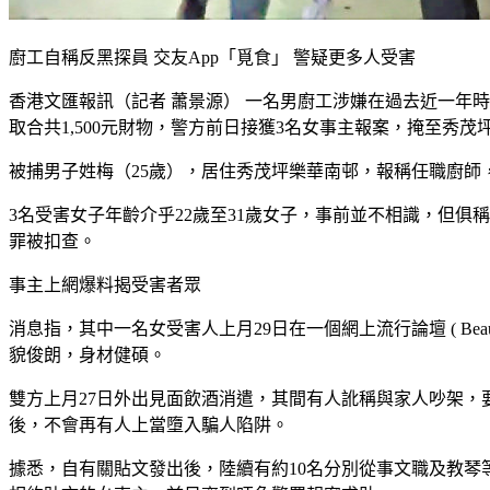
廚工自稱反黑探員 交友App「覓食」 警疑更多人受害
香港文匯報訊（記者 蕭景源） 一名男廚工涉嫌在過去近一年
取合共1,500元財物，警方前日接獲3名女事主報案，掩至
被捕男子姓梅（25歲），居住秀茂坪樂華南邨，報稱任職廚師
3名受害女子年齡介乎22歲至31歲女子，事前並不相識，但
罪被扣查。
事主上網爆料揭受害者眾
消息指，其中一名女受害人上月29日在一個網上流行論壇 ( Beaut
貌俊朗，身材健碩。
雙方上月27日外出見面飲酒消遣，其間有人訛稱與家人吵架
後，不會再有人上當墮入騙人陷阱。
據悉，自有關貼文發出後，陸續有約10名分別從事文職及教