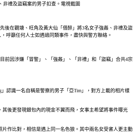
、非禮及盜竊案的男子扣查。電視截圖
，先後在觀塘、旺角及黃大仙「借醉」將3名女子強姦、非禮及盜
害人，呼籲任何人士如遇過同類事件，盡快與警方聯絡。
犯目前因涉嫌「冒警」、「強姦」、「非禮」和「盜竊」合共4宗
etRing」認識一名自稱是警察的男子「亞Tim」，對方上載的相片樣
，其後更發現銀包內的現金不翼而飛，女事主希望將事件曝光
照片作比對，相信是遇上同一名色狼。其中兩名女受害人更主動