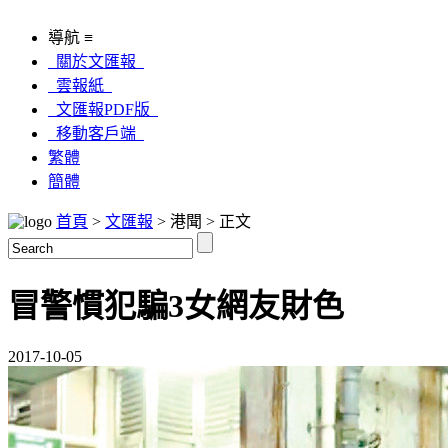
導航 ≡
關於文匯報
雲報紙
文匯報PDF版
移動客戶端
繁體
簡體
首頁
>
文匯報
> 港聞 > 正文
冒警慣犯騙3女網友財色
2017-10-05