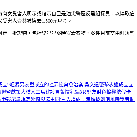
對方向女受害人明示或暗示自己是油尖警區反黑組探員，以博取信
受害人合共被盜去1,500元現金。
檢走一批證物，包括疑犯犯案時穿着衣物，案件目前交由旺角警
成立
9旺暴男表證成立的控罪
掟臭魚治案 吳文遠襲擊表證成立
立
嶼聯盟獻策大橋人工島建設
冒警慣犯騙3女網友財色
搗機艙假卡
益申報記錄
規定外傭與僱主同住 入境處：無增被剝削風險
學者助