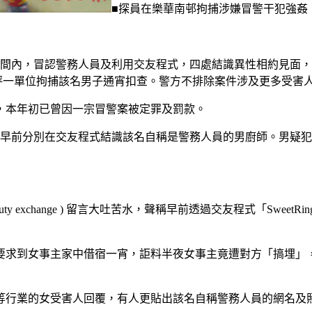
■探員在樂華南邨拘捕涉嫌冒警干犯強姦
時間內，冒認警務人員及利用交友程式，四處結識異性相約見面
秀茂坪一單位拘捕該名男子通宵扣查。警方不排除案件涉及更多受
，本年初已曾因一宗冒警案被定罪及罰款。
俱稱早前分別在交友程式結識該名自稱是警務人員的男廚師。男疑
y exchange ) 留言大吐苦水，聲稱早前透過交友程式「Swe
，要求到女事主家中借宿一宵，詎料半夜女事主竟遭對方「搞埋」
琴等行業的女受害人回覆，有人更貼出該名自稱警務人員的網名及