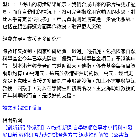
型），「得出的初步結果顯示，我們合成出來的影片是更加逼
真，而在自動化的情況下，將可完全撇除用家輸入的步驟，對
比人手肯定會快很多」。申請資助則是期望進一步優化系統，
包括在顏色篩選方面再作改良，取得更大突破。
經費充足可支援更多研究生
陳啟峰又提到，國家科研經費「過河」的措施，包括國家自然
科學基金今年已率先開放「優秀青年科學基金項目」予港澳申
請，對本港年輕學者而言幫助很大。他指，優青基金每項目資
助額約有150萬港元，遠高於香港研資局的數十萬元，經費更
充足下意味可支援更多研究生津貼或設備，加上不需要與資深
教授一同競爭，對於在學術生涯初期階段、主要為助理教授的
青年科學家而言，是很好的支援。
讀文匯報PDF版面
相關新聞
【創新新引擎系列】AI技術新探 自學填顏色
專才小資料
AI發
展日新 港科研潛力大
認識台灣方言 逐步推理解讀
【公共衛