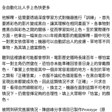
全自動化比人手上色快更多
他解釋，這需要透過深度學習方式對機器進行「訓練」，首先
要將彩色的影片變成黑白，讓其理解在相同畫面下，各事物對
應黑白與彩色之間的關係，從而學習如何上色。至於實際運作
方面，他拿出一幅來自1921年經典電影的截圖解釋，圖中可見
一對男女依偎草地；機器可以自動認出人的皮膚、草地等不同
事物，為其填上適當顏色。
聽到這裡讀者可能都會想到，電影歷史隨時長達百年，哪怕當
年一對主角仍然健在，恐怕亦未能準確回答昔日身上的穿戴顏
色。「事實上衣物是其中一個非常容易錯的地方，有別於草地
之類有『正確答案』，衣服不論紅色還是藍色，在黑白電影中
呈現出來都變成灰色，因此這類情況不求『正確』，只求合
理、看得自然順眼就可」。換言之，機器在面對這類不可考的
情況下，仍需發揮足夠的合理性，填上大眾眼中「恰當」的顏
色。
被問到研究進展情況，陳啟峰分享項目已製作Prototype（原