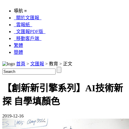
導航 ≡
關於文匯報
雲報紙
文匯報PDF版
移動客戶端
繁體
簡體
首頁
>
文匯報
> 教育 > 正文
【創新新引擎系列】AI技術新
探 自學填顏色
2019-12-16