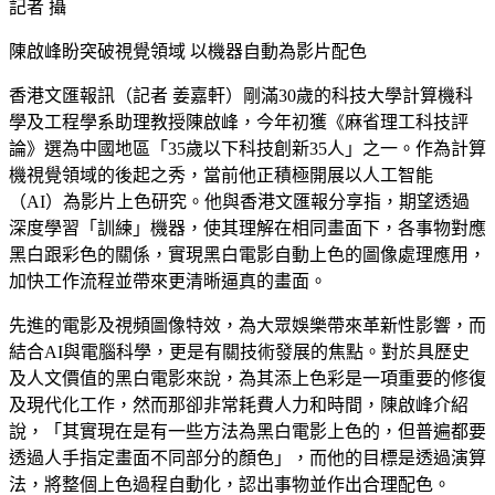
記者 攝
陳啟峰盼突破視覺領域 以機器自動為影片配色
香港文匯報訊（記者 姜嘉軒）剛滿30歲的科技大學計算機科
學及工程學系助理教授陳啟峰，今年初獲《麻省理工科技評
論》選為中國地區「35歲以下科技創新35人」之一。作為計算
機視覺領域的後起之秀，當前他正積極開展以人工智能
（AI）為影片上色研究。他與香港文匯報分享指，期望透過
深度學習「訓練」機器，使其理解在相同畫面下，各事物對應
黑白跟彩色的關係，實現黑白電影自動上色的圖像處理應用，
加快工作流程並帶來更清晰逼真的畫面。
先進的電影及視頻圖像特效，為大眾娛樂帶來革新性影響，而
結合AI與電腦科學，更是有關技術發展的焦點。對於具歷史
及人文價值的黑白電影來說，為其添上色彩是一項重要的修復
及現代化工作，然而那卻非常耗費人力和時間，陳啟峰介紹
說，「其實現在是有一些方法為黑白電影上色的，但普遍都要
透過人手指定畫面不同部分的顏色」，而他的目標是透過演算
法，將整個上色過程自動化，認出事物並作出合理配色。