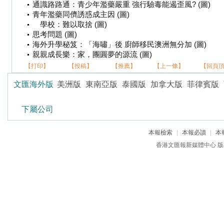
通識路路通：青少年濫藥嚴重 強行驗毒能遏歪風? (圖)
青年濫藥同儕誘惑成主因 (圖)
學校：難以取捨 (圖)
思考問題 (圖)
海外升學秘笈：「海嘯」後 廚師移民澳洲無分加 (圖)
親親成長樂：家，團圓夢的源流 (圖)
【打印】
【投稿】
【推薦】
【上一條】
【回頁
文匯海外版
美洲版
東南亞版
泰國版
加拿大版
菲律賓版
下屬公司
本報檢索
|
本報必讀
|
本
香港文匯報新媒體中心 版權所有 