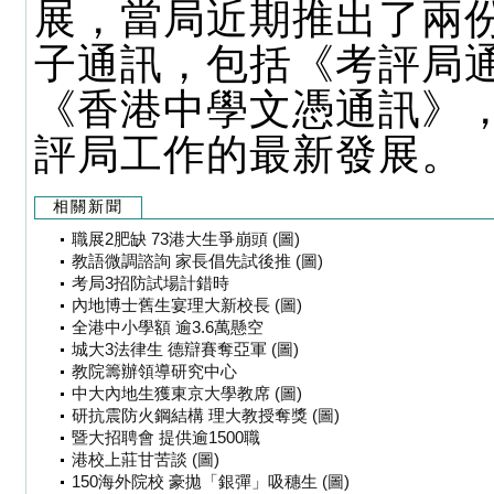
展，當局近期推出了兩
子通訊，包括《考評局
《香港中學文憑通訊》
評局工作的最新發展。
相關新聞
職展2肥缺 73港大生爭崩頭 (圖)
教語微調諮詢 家長倡先試後推 (圖)
考局3招防試場計錯時
內地博士舊生宴理大新校長 (圖)
全港中小學額 逾3.6萬懸空
城大3法律生 德辯賽奪亞軍 (圖)
教院籌辦領導研究中心
中大內地生獲東京大學教席 (圖)
研抗震防火鋼結構 理大教授奪獎 (圖)
暨大招聘會 提供逾1500職
港校上莊甘苦談 (圖)
150海外院校 豪拋「銀彈」吸穗生 (圖)