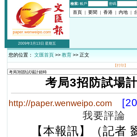
檢索:
帳戶
密碼
首頁
|
要聞
|
香港
|
內地
|
2009年3月13日 星期五
您的位置：
文匯首頁
>>
教育
>> 正文
【打印】
考局3招防試場
[2
http://paper.wenweipo.com
我要評論
【本報訊】（記者 