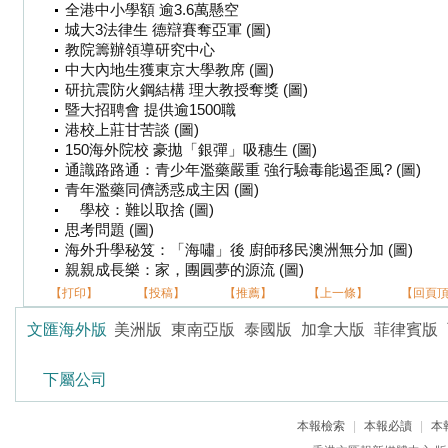
全港中小學額 逾3.6萬懸空
城大3法律生 德辯賽奪亞軍 (圖)
教院籌辦領導研究中心
中大內地生獲東京大學教席 (圖)
研抗震防火鋼結構 理大教授奪獎 (圖)
暨大招聘會 提供逾1500職
港校上莊甘苦談 (圖)
150海外院校 豪拋「銀彈」吸穗生 (圖)
通識路路通：青少年濫藥嚴重 強行驗毒能遏歪風? (圖)
青年濫藥同儕誘惑成主因 (圖)
學校：難以取捨 (圖)
思考問題 (圖)
海外升學秘笈：「海嘯」後 廚師移民澳洲無分加 (圖)
親親成長樂：家，團圓夢的源流 (圖)
【打印】
【投稿】
【推薦】
【上一條】
【回頁
文匯海外版
美洲版
東南亞版
泰國版
加拿大版
菲律賓版
下屬公司
本報檢索
|
本報必讀
|
本