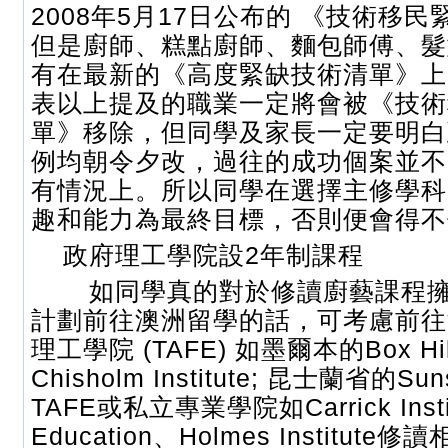
2008年5月17日公布的 《技術移
但是廚師、糕點廚師、麵包師傅、髮
有在最新的《高度緊缺技術清單》上
表以上提及的職業一定將會被《技術
單》移除，但同學及家長一定要明白
例均朝令夕改，過往的成功個案並不
有情況上。所以同學在選擇主修學科
趣和能力為最終目標，否則便會得不
政府理工學院設2年制課程
如同學真的對於修讀廚藝課程擁
計劃前往澳洲留學的話，可考慮前往
理工學院 (TAFE) 如墨爾本的Box Hill 
Chisholm Institute; 昆士蘭省的Suns
TAFE或私立專業學院如Carrick Instit
Education、Holmes Institut