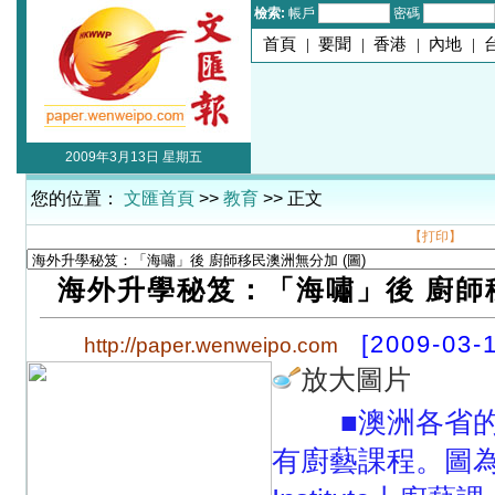
檢索:
帳戶
密碼
首頁
|
要聞
|
香港
|
內地
|
2009年3月13日 星期五
您的位置：
文匯首頁
>>
教育
>> 正文
【打印】
海外升學秘笈：「海嘯」後 廚師
[2009-03-
http://paper.wenweipo.com
放大圖片
■澳洲各省的
有廚藝課程。圖為學生