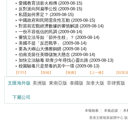
愛國教育須薪火相傳 (2009-08-15)
反對派向阿扁學公投 (2009-08-15)
私隱如何界定？ (2009-08-15)
中國政府和民間需良性互動 (2009-08-15)
對當前宏觀經濟數據的審慎解讀 (2009-08-14)
一份不容低估的民調 (2009-08-14)
審慎立法等如「節外生枝」？ (2009-08-14)
美國不提「反恐戰爭」 (2009-08-14)
要為大嶼山大佛擦銅銹 (2009-08-14)
伯南克留任美聯儲無大懸念 (2009-08-14)
加快立法驗毒 助青少年尋找心靈出路 (2009-08-13)
校園驗毒只是禁毒的其中一環 (2009-08-13)
【打印】
【投稿】
【推薦】
【上一條】
【回頁
文匯海外版
美洲版
東南亞版
泰國版
加拿大版
菲律賓版
下屬公司
本報檢索
|
本報必讀
|
本
香港文匯報新媒體中心 版權所有 