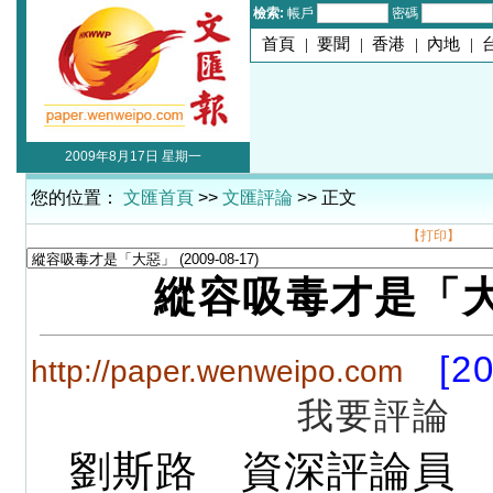
檢索:
帳戶
密碼
首頁
|
要聞
|
香港
|
內地
|
2009年8月17日 星期一
您的位置：
文匯首頁
>>
文匯評論
>> 正文
【打印】
縱容吸毒才是「
[2
http://paper.wenweipo.com
我要評論
劉斯路 資深評論員