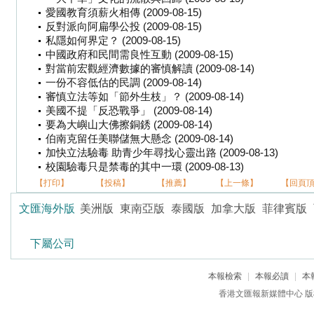
愛國教育須薪火相傳 (2009-08-15)
反對派向阿扁學公投 (2009-08-15)
私隱如何界定？ (2009-08-15)
中國政府和民間需良性互動 (2009-08-15)
對當前宏觀經濟數據的審慎解讀 (2009-08-14)
一份不容低估的民調 (2009-08-14)
審慎立法等如「節外生枝」？ (2009-08-14)
美國不提「反恐戰爭」 (2009-08-14)
要為大嶼山大佛擦銅銹 (2009-08-14)
伯南克留任美聯儲無大懸念 (2009-08-14)
加快立法驗毒 助青少年尋找心靈出路 (2009-08-13)
校園驗毒只是禁毒的其中一環 (2009-08-13)
【打印】
【投稿】
【推薦】
【上一條】
【回頁
文匯海外版
美洲版
東南亞版
泰國版
加拿大版
菲律賓版
下屬公司
本報檢索
|
本報必讀
|
本
香港文匯報新媒體中心 版權所有 