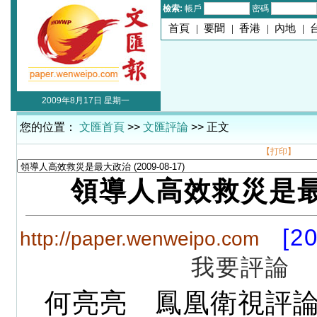
檢索:
帳戶
密碼
首頁
|
要聞
|
香港
|
內地
|
2009年8月17日 星期一
您的位置：
文匯首頁
>>
文匯評論
>> 正文
【打印】
領導人高效救災是
[2
http://paper.wenweipo.com
我要評論
何亮亮 鳳凰衛視評