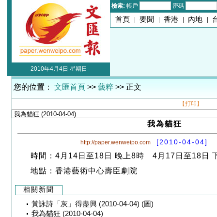
檢索:
帳戶
密碼
首頁
|
要聞
|
香港
|
內地
|
2010年4月4日 星期日
您的位置：
文匯首頁
>>
藝粹
>> 正文
【打印】
我為貓狂
[2010-04-04]
http://paper.wenweipo.com
時間：4月14日至18日 晚上8時 4月17日至18日 
地點：香港藝術中心壽臣劇院
相關新聞
黃詠詩「灰」得盡興 (2010-04-04) (圖)
我為貓狂 (2010-04-04)