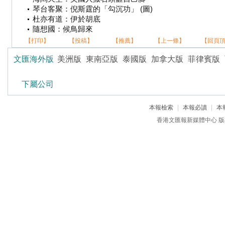
琴台客聚：倪斯霆的「勾沉功」 (圖)
杜亦有道：伊於胡底
隨想國：候鳥歸來
【打印】
【投稿】
【推薦】
【上一條】
【回頁
文匯海外版
美洲版
東南亞版
泰國版
加拿大版
菲律賓版
下屬公司
本報檢索
|
本報必讀
|
本
香港文匯報新媒體中心 版權所有 