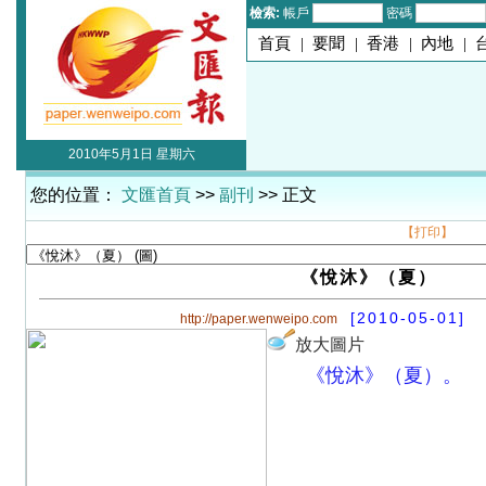
檢索:
帳戶
密碼
首頁
|
要聞
|
香港
|
內地
|
2010年5月1日 星期六
您的位置：
文匯首頁
>>
副刊
>> 正文
【打印】
《悅沐》（夏）
[2010-05-01]
http://paper.wenweipo.com
放大圖片
《悅沐》（夏）。