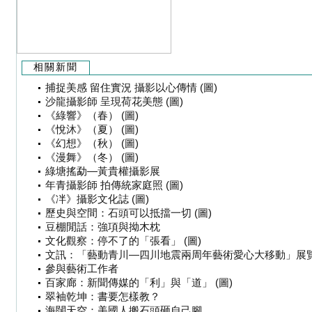
相關新聞
捕捉美感 留住實況 攝影以心傳情 (圖)
沙龍攝影師 呈現荷花美態 (圖)
《綠響》（春） (圖)
《悅沐》（夏） (圖)
《幻想》（秋） (圖)
《漫舞》（冬） (圖)
綠塘搖勐—黃貴權攝影展
年青攝影師 拍傳統家庭照 (圖)
《冸》攝影文化誌 (圖)
歷史與空間：石頭可以抵擋一切 (圖)
豆棚閒話：強項與拗木枕
文化觀察：停不了的「張看」 (圖)
文訊：「藝動青川—四川地震兩周年藝術愛心大移動」展
參與藝術工作者
百家廊：新聞傳媒的「利」與「道」 (圖)
翠袖乾坤：書要怎樣教？
海闊天空：美國人搬石頭砸自己腳