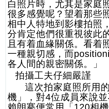
白照片時，尤其是家庭
很多感覺呢？望着那些
相中人特地到影樓拍照
分肯定他們很重視彼此
且有着血緣關係。看着
一種親切感，而position
各人間的親密關係。」
拍攝工夫仔細嚴謹
這次拍家庭照所用的「
機」，對4位成員來說
賴朗騫便常用「120相