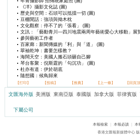
年青攝影師 拍傳統家庭照 (圖)
《冸》攝影文化誌 (圖)
歷史與空間：石頭可以抵擋一切 (圖)
豆棚閒話：強項與拗木枕
文化觀察：停不了的「張看」 (圖)
文訊：「藝動青川—四川地震兩周年藝術愛心大移動」展
參與藝術工作者
百家廊：新聞傳媒的「利」與「道」 (圖)
翠袖乾坤：書要怎樣教？
海闊天空：美國人搬石頭砸自己腳
琴台客聚：倪斯霆的「勾沉功」 (圖)
杜亦有道：伊於胡底
隨想國：候鳥歸來
【打印】
【投稿】
【推薦】
【上一條】
【回頁
文匯海外版
美洲版
東南亞版
泰國版
加拿大版
菲律賓版
下屬公司
本報檢索
|
本報必讀
|
本
香港文匯報新媒體中心 版權所有 