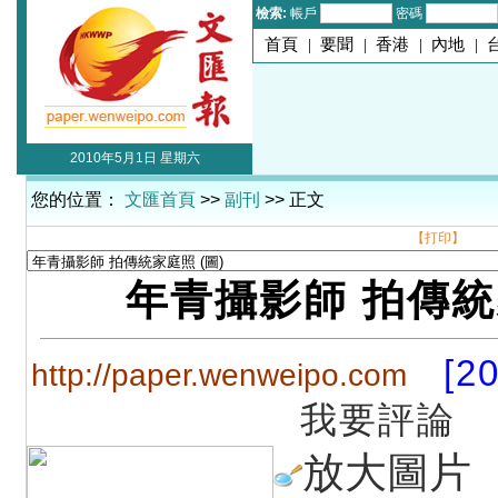
檢索:
帳戶
密碼
首頁
|
要聞
|
香港
|
內地
|
2010年5月1日 星期六
您的位置：
文匯首頁
>>
副刊
>> 正文
【打印】
年青攝影師 拍傳
[2
http://paper.wenweipo.com
我要評論
放大圖片