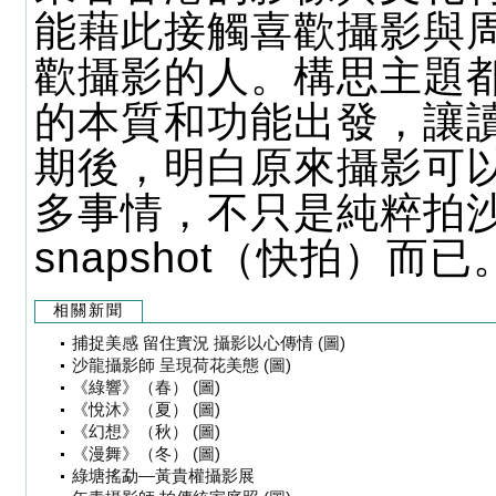
能藉此接觸喜歡攝影與
歡攝影的人。構思主題
的本質和功能出發，讓
期後，明白原來攝影可
多事情，不只是純粹拍
snapshot（快拍）而已
相關新聞
捕捉美感 留住實況 攝影以心傳情 (圖)
沙龍攝影師 呈現荷花美態 (圖)
《綠響》（春） (圖)
《悅沐》（夏） (圖)
《幻想》（秋） (圖)
《漫舞》（冬） (圖)
綠塘搖勐—黃貴權攝影展