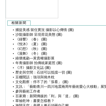
相關新聞
捕捉美感 留住實況 攝影以心傳情 (圖)
沙龍攝影師 呈現荷花美態 (圖)
《綠響》（春） (圖)
《悅沐》（夏） (圖)
《幻想》（秋） (圖)
《漫舞》（冬） (圖)
綠塘搖勐—黃貴權攝影展
年青攝影師 拍傳統家庭照 (圖)
《冸》攝影文化誌 (圖)
歷史與空間：石頭可以抵擋一切 (圖)
豆棚閒話：強項與拗木枕
文化觀察：停不了的「張看」 (圖)
文訊：「藝動青川—四川地震兩周年藝術愛心大移動」展
參與藝術工作者
百家廊：新聞傳媒的「利」與「道」 (圖)
翠袖乾坤：書要怎樣教？
海闊天空：美國人搬石頭砸自己腳