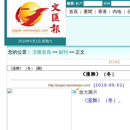
檢索:
帳戶
密碼
首頁
|
要聞
|
香港
|
內地
|
2010年5月1日 星期六
您的位置：
文匯首頁
>>
副刊
>> 正文
【打印】
《漫舞》（冬）
[2010-05-01]
http://paper.wenweipo.com
放大圖片
《漫舞》（冬）。