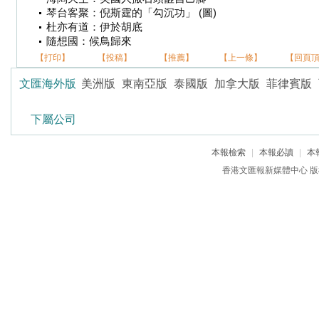
琴台客聚：倪斯霆的「勾沉功」 (圖)
杜亦有道：伊於胡底
隨想國：候鳥歸來
【打印】
【投稿】
【推薦】
【上一條】
【回頁
文匯海外版
美洲版
東南亞版
泰國版
加拿大版
菲律賓版
下屬公司
本報檢索
|
本報必讀
|
本
香港文匯報新媒體中心 版權所有 