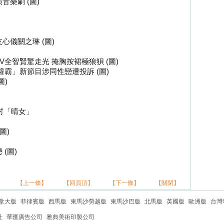
樂劇 (圖)
心儀關之琳 (圖)
 V全智賢驚走光 掩胸按裙極狼狽 (圖)
籮霸」新節目涉同性戀遭投訴 (圖)
圖)
自封「晴女」
圖)
(圖)
【上一條】
【回頁頂】
【下一條】
【關閉】
拿大版
菲律賓版
西馬版
東馬沙勞越版
東馬沙巴版
北馬版
英國版
歐洲版
台灣
社
華匯廣告公司
雅典美術印製公司