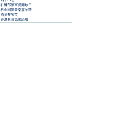
四十不惑
駐港部隊軍營開放日
科創潮流音樂嘉年華
拘捕黎智英
香港教育高峰論壇