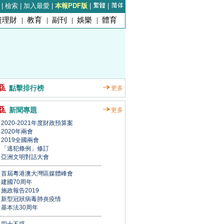
|
檢索
|
加入最愛
|
本報PDF版
|
|
資理財
|
教育
|
副刊
|
娛樂
|
體育
點擊排行榜
更多
新聞專題
更多
2020-2021年度財政預算案
2020年兩會
2019全國兩會
「逃犯條例」修訂
亞洲文明對話大會
首屆粵港澳大灣區媒體峰會
建國70周年
施政報告2019
新型冠狀病毒肺炎疫情
基本法30周年