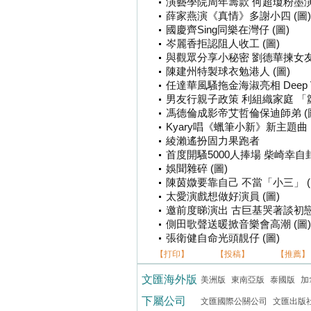
演藝學院周年籌款 何超瓊粉墨演音
薛家燕演《真情》多謝小四 (圖)
國慶齊Sing同樂在灣仔 (圖)
岑麗香拒認阻人收工 (圖)
與觀眾分享小秘密 劉德華揀女友
陳建州特製球衣勉港人 (圖)
任達華風騷拖金海淑亮相 Deep
男友行親子政策 利組織家庭 「
馮德倫成影帝艾哲倫保迪師弟 (
Kyary唱《蠟筆小新》新主題曲
綾瀨遙扮固力果跑者
首度開騷5000人捧場 柴崎幸
娛聞雜碎 (圖)
陳茵媺要靠自己 不當「小三」 (
太愛演戲想做好演員 (圖)
邀前度睇演出 古巨基哭著談初戀 
側田歌聲送暖掀音樂會高潮 (圖)
張衛健自命光頭靚仔 (圖)
【打印】
【投稿】
【推薦】
文匯海外版
美洲版
東南亞版
泰國版
加
下屬公司
文匯國際公關公司
文匯出版