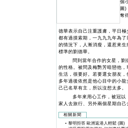
個
圖
奪
德華表示自己注重護膚，平日極
都有過摸索期，一九九九年為了
的情況下，人漸消瘦，還惹來生
標準的劉德華。
問到當年合作的女星，劉德
的性格。被問及梅艷芳暗戀他，
生活，很要好。若要選女朋友，
多年過後依然是他心目中的小龍女
己已名草有主，所以沒想太多。
多年來用心工作，被冠以「
家人去旅行、另外兩個星期自己
相關新聞
黎明拒答 歐洲返港人輕鬆 (圖)