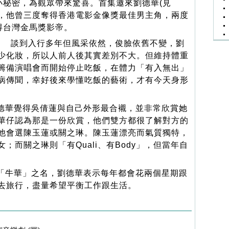
小秘密，為觀眾帶來驚喜。首集邀來劉德華(見
)，他曾三度奪得香港電影金像獎最佳男主角，兩度
得台灣金馬獎影帝。
談到入行多年但風采依然，俊臉依舊不變，劉
少化妝，所以人前人後其實差別不大。但維持體重
籌備演唱會而開始停止吃飯，在體力「有入無出」
病傳聞，幸好後來學懂吃飯的藝術，才有今天身形
華覺得吳倩蓮與自己外形最合襯，並非常欣賞她
華仔認為那是一份欣賞，他們雙方都很了解對方的
他會選陳玉蓮或關之琳。陳玉蓮漂亮而氣質獨特，
；而關之琳則「有Quali、有Body」，但當年自
牛華」之名，劉德華表示每年都會花兩個星期跟
去旅行，盡量希望平衡工作跟生活。