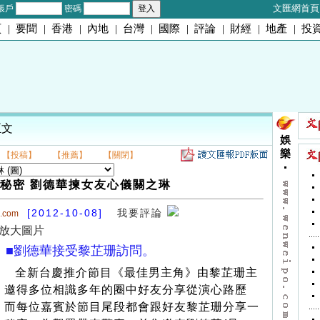
文匯網首頁
帳戶
密碼
頁
|
要聞
|
香港
|
內地
|
台灣
|
國際
|
評論
|
財經
|
地產
|
投
正文
娛
樂
【投稿】
【推薦】
【關閉】
秘密 劉德華揀女友心儀關之琳
[2012-10-08]
我要評論
o.com
放大圖片
■劉德華接受黎芷珊訪問。
全新台慶推介節目《最佳男主角》由黎芷珊主
，邀得多位相識多年的圈中好友分享從演心路歷
，而每位嘉賓於節目尾段都會跟好友黎芷珊分享一