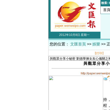
檢索:
首
2012年10月8日 星期一
您的位置：
文匯首頁
>>
娛樂
>> 
【打印】
與觀眾分享小
http://paper.wenweip
持
程