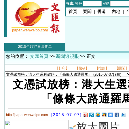
檢索:
帳戶
密碼
首頁
|
要聞
|
香港
|
內地
|
2015年7月7日 星期二
您的位置：
文匯首頁
>>
新聞透視眼
>> 正文
【打印】
【投稿】
【推薦】
【關閉】
文憑試放榜：港大生選
「條條大路通羅
[2015-07-07]
http://paper.wenweipo.com
放大圖片