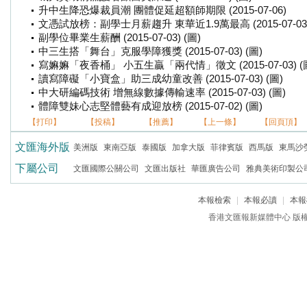
升中生降恐爆裁員潮 團體促延超額師期限 (2015-07-06)
文憑試放榜：副學士月薪趨升 東華近1.9萬最高 (2015-07-03)
副學位畢業生薪酬 (2015-07-03) (圖)
中三生搭「舞台」克服學障獲獎 (2015-07-03) (圖)
寫嫲嫲「夜香桶」 小五生贏「兩代情」徵文 (2015-07-03) (
讀寫障礙「小寶盒」助三成幼童改善 (2015-07-03) (圖)
中大研編碼技術 增無線數據傳輸速率 (2015-07-03) (圖)
體障雙妹心志堅體藝有成迎放榜 (2015-07-02) (圖)
【打印】
【投稿】
【推薦】
【上一條】
【回頁頂】
文匯海外版
美洲版
東南亞版
泰國版
加拿大版
菲律賓版
西馬版
東馬沙
下屬公司
文匯國際公關公司
文匯出版社
華匯廣告公司
雅典美術印製公
本報檢索
|
本報必讀
|
本報
香港文匯報新媒體中心 版權所有 c