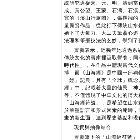
統研究過從宋、元、明、清到當
成、黃公望、王蒙、石濤、石溪
寬的《溪山行旅圖》，張擇端的
量龔賢作品，從此打下傳統山水
她下了大氣力、大工夫筆摹心追
法理和筆墨技法的玄妙，學到了
齊鵬表示，近幾年她通過系
傳統文化的寶庫裡汲取營養；同
時代性」，在作品中體現當代文
搏。而《山海經》是中國一部獨
「經」記典，具有「全球」概念
經」中，記載着大量的仙民、神
等，不僅體現了中華文化的博大
「山海經符號」，是希望在山水
於筆墨語言和形式因素的範疇，
畫的新生面，達到歷史基點和現
現實與抽像結合
齊鵬筆下的「山海經符號」