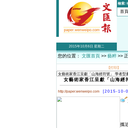
檢索:
首
2015年10月6日 星期二
您的位置：
文匯首頁
>>
藝粹
>> 
【打印】
女藝術家香江呈獻「山海經
[2015-10-
http://paper.wenweipo.com
攜