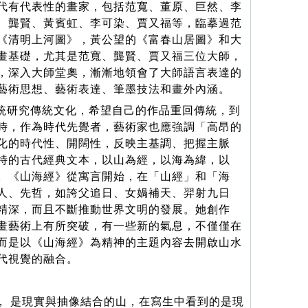
代有代表性的畫家，包括范寬、董原、巨然、李
、龔賢、黃賓虹、李可染、賈又福等，臨摹過范
《清明上河圖》，黃公望的《富春山居圖》和大
畫基礎，尤其是范寬、龔賢、賈又福三位大師，
，深入大師堂奧，漸漸地領會了大師語言表達的
藝術思想、藝術表達、筆墨技法和畫外內涵。
統研究傳統文化，希望自己的作品重回傳統，到
時，作為時代先覺者，藝術家也應強調「高昂的
化的時代性、開闊性，反映主基調、把握主脈
特的古代經典文本，以山為經，以海為緯，以
。《山海經》從寓言開始，在「山經」和「海
人、先哲，如誇父追日、女媧補天、羿射九日
精深，而且不斷推動世界文明的發展。她創作
畫藝術上有所突破，有一些新的氣息，不僅僅在
而是以《山海經》為精神的主題內容去開啟山水
代視覺的融合。
， 是現實與抽像結合的山，在寫生中看到的是現