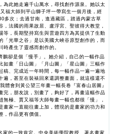
，為此她走遍千山萬水，尋找創作源泉。她以太
跟賈又福大師到平山獅子坪一帶寫生一個月後，經
30多次；去過甘南，進過藏區，踏過內蒙古草
谷，法國的雨果故居、盧浮宮、聖彼得大教堂，
場等，長期堅持寫生與雲遊四方為其提供了生動
的「光華之谷」是以美國大峽谷原型創作的，而
川時產生了靈感而創作的。
齊鵬卻是個「慢手」。她介紹，自己的一幅作品
比如畫「日山圖」「月山圖」「星山圖」三幅作
起稿、完成近一年時間，每一幅作品一遍一遍地
十遍，甚至在裝裱回來還調整畫面，就這樣還不
時我體會到黃公望三年畫一幅長卷『富春山居圖』
畫完，朋友說，別畫了，夠好了，再畫這幅作品
趙無極、賈又福等大師每畫一幅也都很「慢」，
是畫家一直能往畫上加，體現的是畫家的功力和
整，作品更有價值。
名家的一致肯定。中央美術學院教授、著名畫家