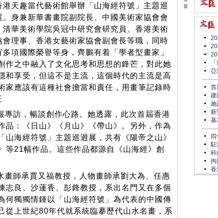
香港天趣當代藝術館舉辦「山海經符號」主題巡
展。身兼新華書畫院副院長、中國美術家協會會
、清華美術學院吳冠中研究會研究員、香港美術
2
協會理事、香港女藝術家協會副會長等職，同時
2
有多項國際榮譽等身，齊鵬有着「學者型畫家」
2
「
創作之中融入了文化思考和思想的鋒芒，對此她
亞
穩和享受，但這不是主流，這個時代的主流是高
術家應該有這種社會擔當和責任，用畫筆記錄時
首
建
玨
施
新
報專訪，暢談創作心路。她透露，此次首屆香港
基
作品：《日山》《月山》《帶山》。另外，作為
四
「山海經符號」主題巡迴展，共有《陽帝之山》
駐
》等21幅作品。這些作品都源自《山海經》創
科
拘
香
水畫師承賈又福教授，人物畫師承劉大為、任惠
陳志良、沙蓮香、彭鋒教授，系出名門又在多個
為何獨獨情鍾以「山海經符號」為代表的中國傳
己從上世紀80年代就系統臨摹歷代山水名畫，系