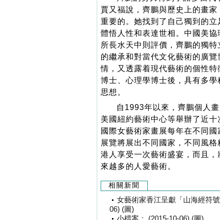
賈又福說，齊鵬與歷史上的畫家
重要的。她找到了自己獨到的立
體悟人性和表達世相。中國美協
所長水天中則評價，齊鵬的獨特
的繼承和對當代文化藝術的廣覽
情，又透露着現代藝術的個性特
博士、心理學博士後，具有多學
思想。
自1993年以來，齊鵬個人
美國紐約藝術中心等舉辦了近十
國際女藝術家畫展每年在不同國
展覽將展出不同國家，不同風格
港人享受一次藝術盛宴，而且，
來越多的人愛藝術。
相關新聞
女藝術家香江呈獻「山海經符號」 
06) (圖)
小檔案： (2015-10-06) (圖)