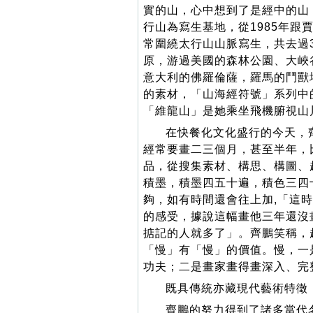
實的山，心中想到了是經中的山
行山為寫生基地，從1985年
常圍繞太行山山脈寫生，共去過
原，游過美國的森林公園、大峽
意大利的佛羅倫薩，羅馬的鬥獸
的素材，「山海經符號」系列中
「維龍山」是她乘坐飛機腑視山
在快餐化文化盛行的今天，
經常要畫二三個月，甚至半年，
品，從搜集素材、構思、構圖、
積墨，積墨四五十遍，積色三四
夠，如有時間還會往上加,「這
的感受，據說這幅畫他三年還沒
掂記的人就多了」。齊鵬笑稱，
「慢」有「慢」的價值。慢，一
功夫；二是畫家畫得畫深入、完
既具傳統亦藏現代藝術特徵
齊鵬的努力得到了諸多當代