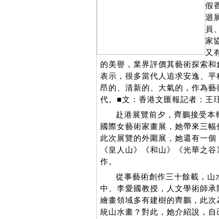
假
迴
員
家
又
的美譽，業界評價其藝術探索和
表示，很多當代人追求安逸、平
昂的、清新的、大氣的，作為藝
代。■文：香港文匯報記者：王
赴港展覽前夕，齊鵬接受本
國際女藝術家畫展，她帶來三幅
此次展覽的外圍展，她還有一個
《皇人山》《和山》《光華之谷
作。
從事藝術創作三十餘載，山
中、李愛國教授，人文學術師承
繪畫領域多有建樹的齊鵬，此次
統山水畫？對此，她介紹說，自