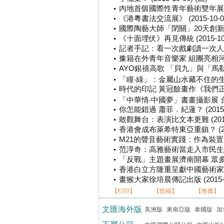
內地首個國際性青年藝術雙年展亮相南京
《港粵書法交流展》 (2015-10-0
國際陶藝大師「閉關」20天創新品 點
《十面埋伏》再見傳統 (2015-10-0
記者手記：看一次戲劇讀一次人生 (2
豫籍在外青年音樂家 組團亮相河南省藝
AYO銀禧高歌 「貝九」與「馬勒四」 (
「瞳‧綠」：金屬山水藏不住的生動氣韻 
時代的印記 黃冠餘畫作《我們正年輕》
「中華情‧中國夢」書畫攝影展 台灣地區
你怎能錯過 蕭菲．紀蓮？ (2015-09
敢觀舞台：表演比文本更難 (2015-0
香港會成布萊希特東亞重鎮？ (2015
M21的聲音藝術實踐：作為裝置的3D聲
范淳奇：高雅藝術當走入市民生活 (20
「反戰」主題畫展濟南開幕 眾多中外名
香港白立方隆重呈獻中國藝術家劉韡《白
畫猴大家徐培晨傳記出版 (2015-09
【打印】
【投稿】
【推薦】
文匯海外版
美洲版
東南亞版
泰國版
加