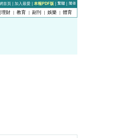
網首頁
|
加入最愛
|
本報PDF版
|
|
資理財
|
教育
|
副刊
|
娛樂
|
體育