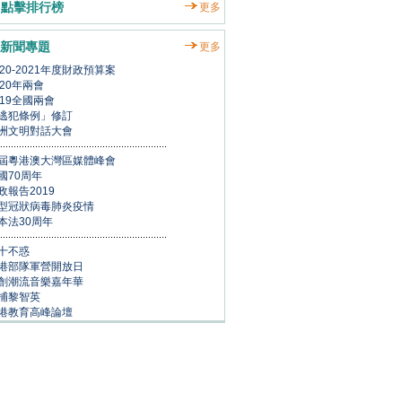
點擊排行榜
更多
新聞專題
更多
020-2021年度財政預算案
020年兩會
019全國兩會
逃犯條例」修訂
洲文明對話大會
屆粵港澳大灣區媒體峰會
國70周年
政報告2019
型冠狀病毒肺炎疫情
本法30周年
十不惑
港部隊軍營開放日
創潮流音樂嘉年華
捕黎智英
港教育高峰論壇