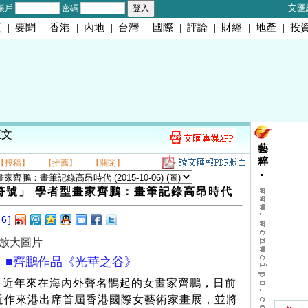
文匯
帳戶
密碼
頁
|
要聞
|
香港
|
內地
|
台灣
|
國際
|
評論
|
財經
|
地產
|
投
正文
藝
粹
【投稿】
【推薦】
【關閉】
符號」 學者型畫家齊鵬：畫筆記錄高昂時代
06]
放大圖片
■齊鵬作品《光華之谷》
近年來在海內外聲名鵲起的女畫家齊鵬，日前
近作來港出席首屆香港國際女藝術家畫展，並將