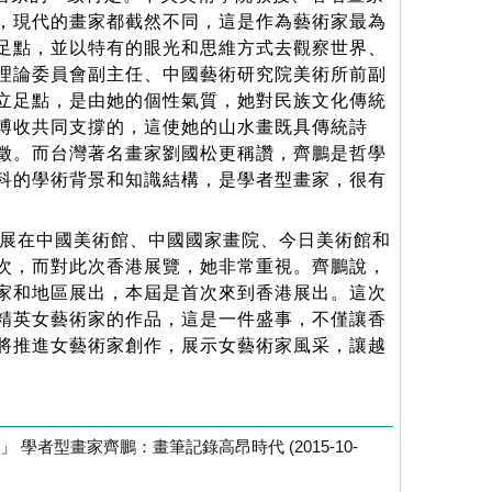
，現代的畫家都截然不同，這是作為藝術家最為
足點，並以特有的眼光和思維方式去觀察世界、
理論委員會副主任、中國藝術研究院美術所前副
立足點，是由她的個性氣質，她對民族文化傳統
博收共同支撐的，這使她的山水畫既具傳統詩
徵。而台灣著名畫家劉國松更稱讚，齊鵬是哲學
科的學術背景和知識結構，是學者型畫家，很有
畫展在中國美術館、中國國家畫院、今日美術館和
次，而對此次香港展覽，她非常重視。齊鵬說，
家和地區展出，本屆是首次來到香港展出。這次
精英女藝術家的作品，這是一件盛事，不僅讓香
將推進女藝術家創作，展示女藝術家風采，讓越
學者型畫家齊鵬：畫筆記錄高昂時代 (2015-10-