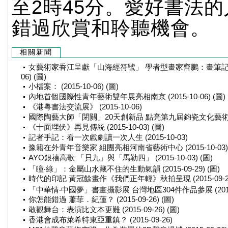
至2時45分。愛好書法
錯過欣賞和聆聽機會。
相關新聞
女藝術家香江呈獻「山海經符號」 學者型畫家齊鵬：畫筆記錄高昂
06) (圖)
小檔案： (2015-10-06) (圖)
內地首個國際性青年藝術雙年展亮相南京 (2015-10-06) (圖)
《港粵書法交流展》 (2015-10-06)
國際陶藝大師「閉關」20天創新品 點亮第九屆鈞瓷文化藝術節 (201
《十面埋伏》再見傳統 (2015-10-03) (圖)
記者手記：看一次戲劇讀一次人生 (2015-10-03)
豫籍在外青年音樂家 組團亮相河南省藝術中心 (2015-10-03) 
AYO銀禧高歌 「貝九」與「馬勒四」 (2015-10-03) (圖)
「瞳‧綠」：金屬山水藏不住的生動氣韻 (2015-09-29) (圖)
時代的印記 黃冠餘畫作《我們正年輕》秋拍呈現 (2015-09-29)
「中華情‧中國夢」書畫攝影展 台灣地區304件作品參展 (2015-09
你怎能錯過 蕭菲．紀蓮？ (2015-09-26) (圖)
敢觀舞台：表演比文本更難 (2015-09-26) (圖)
香港會成布萊希特東亞重鎮？ (2015-09-26)