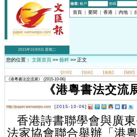
檢索:
帳戶
密碼
首頁
|
要聞
|
香港
|
內地
|
2015年10月6日 星期二
您的位置：
文匯首頁
>>
藝粹
>> 正文
【打印】
【投稿】
【推薦】
【關閉】
《港粵書法交流
[2015-10-06]
http://paper.wenweipo.com
香港詩書聯學會與廣東
法家協會聯合舉辦「港