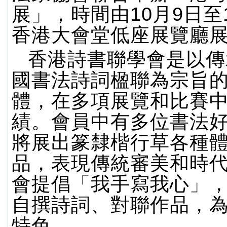
展」，時間由10月9日至
香港大會堂低座展覽廳
香港詩書聯學會是以傳
國書法詩詞楹聯為宗旨
體，在多項展覽和比賽
績。會員中有多位書法
將展出篆隸楷行草各種
品，表現傳統審美和時
會提倡「我手寫我心」
自撰詩詞、對聯作品，
特色。