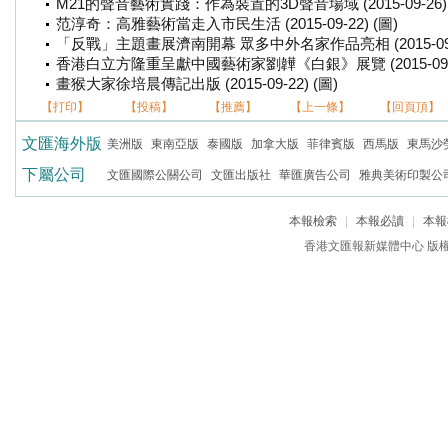
M21的聲音藝術實踐：作為裝置的3D聲音場域 (2015-09-26) 
范淳奇：高雅藝術當走入市民生活 (2015-09-22) (圖)
「反戰」主題畫展濟南開幕 眾多中外名家作品亮相 (2015-09-2
香港白立方隆重呈獻中國藝術家劉韡《白銀》展覽 (2015-09-22
畫猴大家徐培晨傳記出版 (2015-09-22) (圖)
【打印】
【投稿】
【推薦】
【上一條】
【回頁頂】
文匯海外版
美洲版
東南亞版
泰國版
加拿大版
菲律賓版
西馬版
東馬沙
下屬公司
文匯國際公關公司
文匯出版社
華匯廣告公司
雅典美術印製公
本報檢索
|
本報必讀
|
本報
香港文匯報新媒體中心 版權所有 c