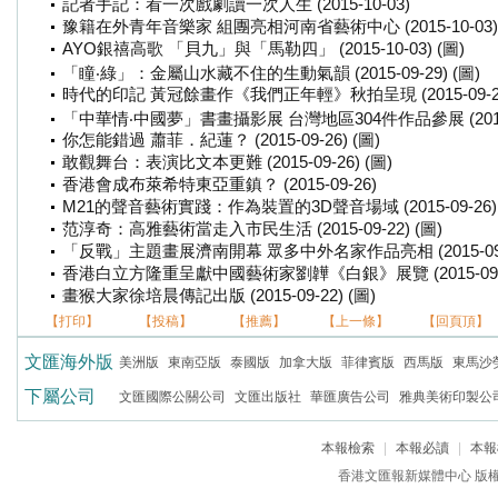
記者手記：看一次戲劇讀一次人生 (2015-10-03)
豫籍在外青年音樂家 組團亮相河南省藝術中心 (2015-10-03) 
AYO銀禧高歌 「貝九」與「馬勒四」 (2015-10-03) (圖)
「瞳‧綠」：金屬山水藏不住的生動氣韻 (2015-09-29) (圖)
時代的印記 黃冠餘畫作《我們正年輕》秋拍呈現 (2015-09-29)
「中華情‧中國夢」書畫攝影展 台灣地區304件作品參展 (2015-09
你怎能錯過 蕭菲．紀蓮？ (2015-09-26) (圖)
敢觀舞台：表演比文本更難 (2015-09-26) (圖)
香港會成布萊希特東亞重鎮？ (2015-09-26)
M21的聲音藝術實踐：作為裝置的3D聲音場域 (2015-09-26) 
范淳奇：高雅藝術當走入市民生活 (2015-09-22) (圖)
「反戰」主題畫展濟南開幕 眾多中外名家作品亮相 (2015-09-2
香港白立方隆重呈獻中國藝術家劉韡《白銀》展覽 (2015-09-22
畫猴大家徐培晨傳記出版 (2015-09-22) (圖)
【打印】
【投稿】
【推薦】
【上一條】
【回頁頂】
文匯海外版
美洲版
東南亞版
泰國版
加拿大版
菲律賓版
西馬版
東馬沙
下屬公司
文匯國際公關公司
文匯出版社
華匯廣告公司
雅典美術印製公
本報檢索
|
本報必讀
|
本報
香港文匯報新媒體中心 版權所有 c