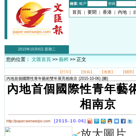
檢索:
帳戶
密碼
首頁
|
要聞
|
香港
|
內地
|
2015年10月6日 星期二
您的位置：
文匯首頁
>>
藝粹
>> 正文
【打印】
【投稿】
【推薦】
【關閉】
內地首個國際性青年藝
相南京
[2015-10-06]
http://paper.wenweipo.com
放大圖片