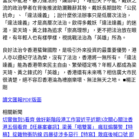
當反中亂港、暴力違法的「爛頭卒」，唯恐天下不亂，戴妖之
流的政治學者在背後推波助瀾難辭其咎。戴妖長期鼓吹「公民
抗命」、「違法達義」；說什麼依法辦事只是低層次法治，
「違法達義」才是高層次法治。飲得多戴妖「違法達義」的迷
湯，梁天琦、黃之鋒為追求「崇高理想」，更不把法治放在眼
裡，有年輕人也有樣學樣，視挑戰法治為「英雄」所為。
良好法治令香港蜚聲國際，是吸引外來投資的最重要優勢，港
人亦以遵紀守法為榮，沒有了法治，香港將一無所有。「違法
達義」能為香港帶來民主自由、繁榮穩定嗎？年輕人都成為梁
天琦、黃之鋒式的「英雄」，香港還有未來嗎？相信廣大市民
很清楚，絕不容忍香港淪為禮崩樂壞、無法無天之地。 ■楊正
剛
讀文匯報PDF版面
相關新聞
切實做到5看齊 做好新階段港工作
習近平近期3次關心關注香
港
五個看齊
【旺暴案審訊】梁黃「唱雙簧」 瘋狂煽襲警
【特
稿】掟雜物衝防線 四暴徒涉多惡行
【特寫】散庭後喊口號 即