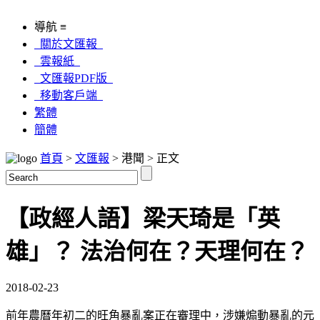
導航 ≡
關於文匯報
雲報紙
文匯報PDF版
移動客戶端
繁體
簡體
首頁
>
文匯報
> 港聞 > 正文
【政經人語】梁天琦是「英
雄」？ 法治何在？天理何在？
2018-02-23
前年農曆年初二的旺角暴亂案正在審理中，涉嫌煽動暴亂的元