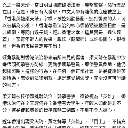
兇之一梁天琦，當日明目張膽破壞法治、襲擊警察，惡行歷歷
在目。但是，昨日有人發現，中文大學有雕像的底座被塗上
「香港英雄梁天琦」字樣。被控煽動暴亂、追打警察的人，可
以被稱為英雄？！香港尊重法治的核心價值觀被嚴重扭曲，是
非顛倒，等同自毀長城，絕非香港之幸。這其實是「違法達
義」、荼毒年輕人的後果，戴妖（戴耀廷）或許很開心、很得
意，但香港市民肯定笑不出！
旺角暴亂對香港法治帶來前所未見的傷害，梁天琦在暴亂中涉
嫌帶頭衝擊警方防線，更動手襲擊警員，即使警員倒地，他仍
起腳照踢。這樣的行為，在任何一個正常社會，是暴徒還是英
雄所為，應受到法律制裁，還是應受到褒獎，完全沒有可爭議
的地方。
梁天琦被控帶頭挑戰法治，襲擊警察，還被視為「英雄」，香
港法治何在？天理何在？香港有大學生、年輕人如此是非不
分，連暴徒和英雄的標準都顛三倒四，不能不令人擔心。
近年香港出現梁天琦、黃之鋒等「英雄」、「鬥士」，不惜充