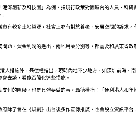
「港深創新及科技園」為例，指現行政策對園區內的人員、科研
。」
城市有較多土地資源，社會上亦有對於養老、安居空間的訴求，
務問題、資金利潤的進出、兩地用藥分別等，都需要和廣東省政
利港人措施外，聶德權指出，現時內地不少地方，如深圳前海、
亦會去談，看能否簡化這些措施。
動支付的障礙，也是具體要做的事，聶德權指︰「便利港人和年
政府除了會在《規劃》出台後多作宣傳推廣，也會設立資訊平台