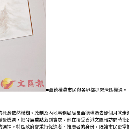
■聶德權冀市民與各界都抓緊灣區機遇。 
的概念依然模糊。政制及內地事務局局長聶德權過去幾個月就走
抓緊機遇，把發展重點落到實處。他在接受香港文匯報訪問時指
的選擇。特區政府會秉持促進者、推廣者的身份，既讓市民更掌