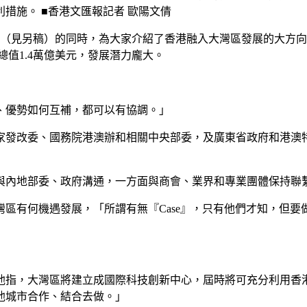
措施。 ■香港文匯報記者 歐陽文倩
勢（見另稿）的同時，為大家介紹了香港融入大灣區發展的大方向
總值1.4萬億美元，發展潛力龐大。
、優勢如何互補，都可以有協調。」
家發改委、國務院港澳辦和相關中央部委，及廣東省政府和港澳
與內地部委、政府溝通，一方面與商會、業界和專業團體保持聯
區有何機遇發展，「所謂有無『Case』，只有他們才知，但
他指，大灣區將建立成國際科技創新中心，屆時將可充分利用香
他城市合作、結合去做。」