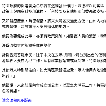
特區政府的促進者角色亦會在這裡發揮作用。聶德權以河套區
政策上與國家科技部溝通，「科技部及其他相關部委都很支持
又如醫療產業，聶德權指，將來大灣區交通更方便，由於內地
式去營運，建設讓港人安居退休的地方。
他認為要促成此事，亦須有政策突破，如醫護人員的流動、稅
漫遊流動支付認證等亦需簡化
針對香港普羅市民，除了中央在去年8月和12月分別出台的便
港年輕人要在內地工作，須有就業協議書或報到證，特區政府
其他港人特別關注的，如大灣區電話漫遊費、港人使用內地流
出台。」
他續說，未來該局內會成立辦公室，以聚焦大灣區工作。特區
色等資訊。
讀文匯報PDF版面