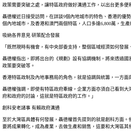
政策需要突破之處，讓特區政府做好溝通工作，以出台更多便利
聶德權近日接受訪問，在詳談9個內地城市的特色、香港的優
個內地城市，及香港和澳門兩個特區，人口多達6,800萬，生產
吸納各界意見 研策配合發展
「既然現時有機會，有中央部委支持，整個區域經濟如何發展
聶德權指出，即將出台的《規劃》設有協調機制，將來透過國
政策要突破等。
香港特區政制及內地事務局的角色，就是協調與統籌，一方面
聶德權強調，即使有特區政府牽線，企業方面亦須自己看到大灣
府和政府的討論，這就是特區政府的工作。」
創科安老諸事 有賴政府溝通
至於大灣區具體有何發展，聶德權首先提到的就是創科方面。
要將成果轉化，成為產業，去做生產和銷售，這要和大灣區其