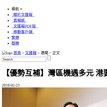
導航 ≡
關於文匯報
雲報紙
文匯報PDF版
移動客戶端
繁體
簡體
首頁
>
文匯報
> 港聞 > 正文
【優勢互補】灣區機遇多元 港
2018-02-23