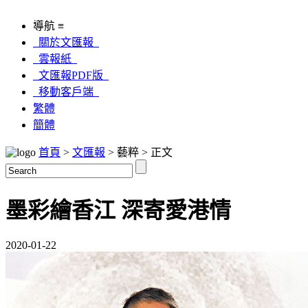
導航 ≡
關於文匯報
雲報紙
文匯報PDF版
移動客戶端
繁體
簡體
首頁
>
文匯報
> 藝粹 > 正文
墨彩繪香江 深寄愛港情
2020-01-22