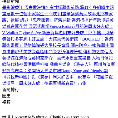
相關新聞
墨彩繪香江 深寄愛港情
名家共探藝術前路 冀政府多組織主題
畫展
數十位藝術家寫生三門峽 用畫筆講述黃河故事
北京楊家
將非遺展 講述「忠孝節義」
辭舊迎新 香港指揮跨年跨境送美
樂
感官萬花筒 浸沉式劇場Fuerza Bruta五月訪港
周末好去處：
V Walk x Flying Sofye 新歲賀年遊
周末好去處：郎朗攜手港樂
奏響貝多芬
周末好去處：大館當代美術館「BOOKED：香港
藝術書展」
景德鎮陶瓷大學校長寧鋼 師古融今30載 陶藝中國
風拂動現代美
訪瓷產區叩問瓷之道
傳統符號 傳和諧之美
個人
藝術館在滬落成
藝術家簡介：
當代水墨畫家梁巖 人物肖像記
錄時代精神
粵港攜手打造 戲曲音樂劇 《冼夫人》 廣州首演獲
好評
高志森：望開拓大灣區市場
Danny Yung and friends -談
《尋找新中國》與《驚夢》
周末好去處：ifc商場 「花團滿蹴
樂滿屋」
周末好去處：德福廣場新春賀年市集
新聞排行
圖集
視頻
香港大公文匯全媒體中心版權所有 © 1997-2020