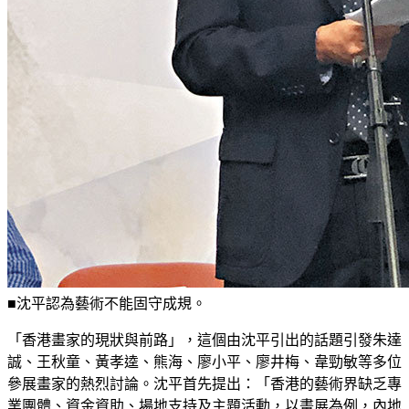
■沈平認為藝術不能固守成規。
「香港畫家的現狀與前路」，這個由沈平引出的話題引發朱達
誠、王秋童、黃孝逵、熊海、廖小平、廖井梅、韋勁敏等多位
參展畫家的熱烈討論。沈平首先提出：「香港的藝術界缺乏專
業團體、資金資助、場地支持及主題活動，以畫展為例，內地