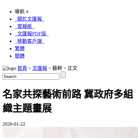
導航 ≡
關於文匯報
雲報紙
文匯報PDF版
移動客戶端
繁體
簡體
首頁
>
文匯報
> 藝粹 > 正文
名家共探藝術前路 冀政府多組
織主題畫展
2020-01-22