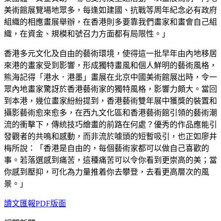
美術館展覽場地眾多，每逢如建國、抗戰等周年紀念必有政府
組織的相應畫展舉辦，在香港則多要靠我們畫家和畫會自己組
織，在資金、規模和號召力方面都有局限性。」
香港多元文化及自由的藝術環境，使得這一批早年由內地移居
來港的畫家受到影響，形成獨特畫風和個人鮮明的藝術風格，
熊海記得「港水．港墨」畫展在北京中國美術館展出時，令一
眾內地畫家驚訝於香港藝術家的獨特風格，影響力頗大。當回
到本港，幾位畫家紛紛提到，香港藝術雙年展中獲獎的裝置和
攝影藝術愈來愈多，在西九文化區和香港藝術館引領的藝術潮
流的衝擊下，傳統技巧繪畫的前路在何處？優秀的作品應能引
發觀者的共鳴和感動，而非流於噱頭的短暫吸引，也正如廖井
梅所說：「香港是自由的，每個藝術家都可以做自己喜歡的
事。若落選感到痛苦，這種痛苦可以令你看到更崇高的美；當
你感到壓抑，可化為力量推着你去攀登，去看更高層次的風
景。」
讀文匯報PDF版面