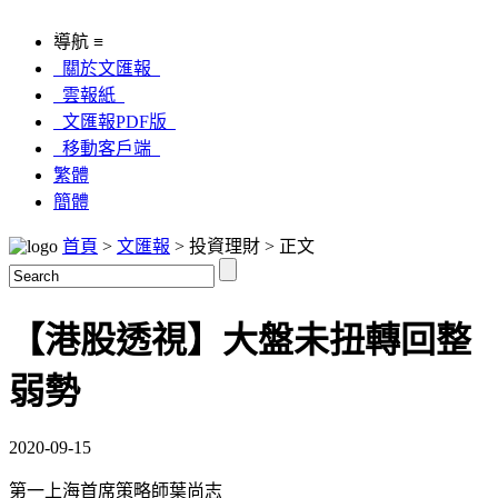
導航 ≡
關於文匯報
雲報紙
文匯報PDF版
移動客戶端
繁體
簡體
首頁
>
文匯報
> 投資理財 > 正文
【港股透視】大盤未扭轉回整
弱勢
2020-09-15
第一上海首席策略師葉尚志