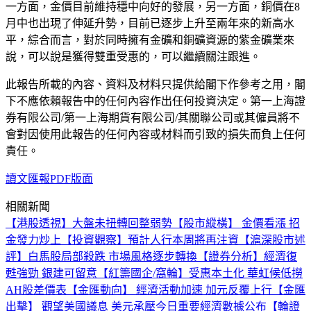
一方面，金價目前維持穩中向好的發展，另一方面，銅價在8
月中也出現了伸延升勢，目前已逐步上升至兩年來的新高水
平，綜合而言，對於同時擁有金礦和銅礦資源的紫金礦業來
說，可以說是獲得雙重受惠的，可以繼續關注跟進。
此報告所載的內容、資料及材料只提供給閣下作參考之用，閣
下不應依賴報告中的任何內容作出任何投資決定。第一上海證
券有限公司/第一上海期貨有限公司/其關聯公司或其僱員將不
會對因使用此報告的任何內容或材料而引致的損失而負上任何
責任。
讀文匯報PDF版面
相關新聞
【港股透視】大盤未扭轉回整弱勢
【股市縱橫】 金價看漲 招
金發力炒上
【投資觀察】預計人行本周將再注資
【滬深股市述
評】白馬股局部殺跌 市場風格逐步轉換
【證券分析】經濟復
甦強勁 銀建可留意
【紅籌國企/窩輪】受惠本土化 華虹候低撈
AH股差價表
【金匯動向】 經濟活動加速 加元反覆上行
【金匯
出擊】 觀望美國議息 美元承壓
今日重要經濟數據公布
【輪證