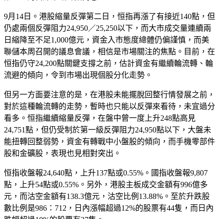
9月14日。港股縮量反彈第二日，恒指再漲了有接近140點，但
仍處兩個反彈阻力24,950／25,250以下，而大市成交量連續兩
日縮降至不足1,000億元，資金入市態度總體仍偏謹慎，而美
聯儲本周召開的議息會議，相信是市場關注的焦點。目前，在
恒指仍守24,200點關鍵支撐之前，估計資金有繼續輪流轉、輪
流避的傾向，令到市場出現個股分化走勢。
但另一方面要注意的是，在港股未能擺脫回整行情發展之前，
對於這種輪流轉的走勢，暫時也只能以反彈來看待，未宜過分
看多。恒指繼續縮量反彈，在盤中曾一度上升248點高見
24,751點，但仍受制於第一級反彈阻力24,950點以下，大盤未
能扭轉回整弱勢，資金有轉戰中小盤股的傾向，而手機零部件
股和金礦股，表現也見相對突出。
恒指收盤報24,640點，上升137點或0.55%。國指收盤報9,807
點，上升54點或0.55%。另外，港股主板成交金額有996億多
元，而沽空金額有138.3億元，沽空比例13.88%。至於升跌股
數比例是986：712，日內漲幅超過12%的股票有44隻，而日內