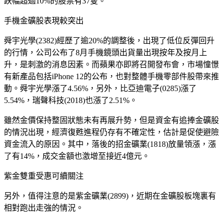
跌幅超過10%的股票有37隻。
手機金礦股表現較突出
舜宇光學(2382)經歷了逾20%的調整後，出現了低位反彈回升
的行情，公司公布了8月手機鏡頭出貨量出現按年及按月上
升，是刺激的消息因素。而蘋果亦即將召開發布會，市場憧憬
有新產品包括iPhone 12的公布，也對整體手機零部件股帶來推
動。舜宇光學漲了4.56%，另外，比亞迪電子(0285)漲了
5.54%，瑞聲科技(2018)也漲了2.51%。
雖然金價保持整固狀態未有再展升勢，但是資金有追捧金礦股
的情況出現，經濟復甦進程仍存有不確定性，估計是促使避險
資金流入的原因。其中，落後的招金礦業(1818)放量領漲，漲
了有14%，成交金額也激增至接近4億元。
紫金雙重受惠可續關注
另外，值得注意的是紫金礦業(2899)，近期在金礦股板塊裏有
相對跑出走強的情況。