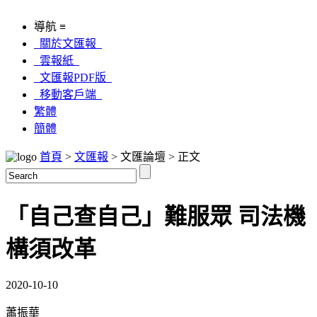
導航 ≡
關於文匯報
雲報紙
文匯報PDF版
移動客戶端
繁體
簡體
首頁
>
文匯報
> 文匯論壇 > 正文
「自己查自己」難服眾 司法機
構須改革
2020-10-10
蕭振華