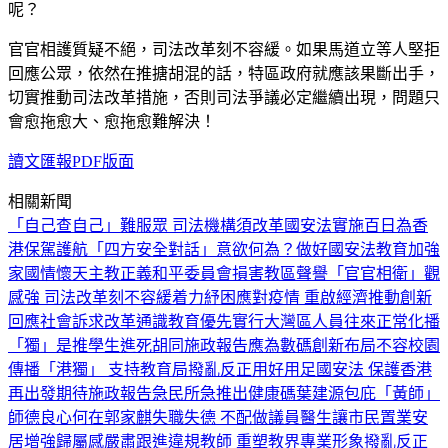
呢？
官官相護質疑不絕，司法改革刻不容緩。如果馬道立等人堅拒
回應公眾，依然在推搪胡混的話，特區政府就應該果斷出手，
切實推動司法改革措施，否則司法爭議必定繼續出現，問題只
會愈拖愈大、愈拖愈難解決！
讀文匯報PDF版面
相關新聞
「自己查自己」難服眾 司法機構須改革
國安法實施百日為香
港保駕護航
「四方安全對話」意欲何為？
做好國安法教育加強
家國情懷
天主教正義和平委員會損害教區聲譽
「官官相衛」觀
感強 司法改革刻不容緩
着力紓困應對疫情 重啟經濟推動創新
回應社會訴求改革通識教育
優先實行大灣區人員往來正常化
播
「獨」是推學生進死胡同
施政報告應為數碼創新布局
不容校園
傳播「港獨」 支持教育局撥亂反正
用好用足國安法 保護香港
再出發
期待施政報告急民所急推出健康碼
葉建源包庇「黃師」
師德良心何在
郭家麒失職失德 不配做議員醫生
讓市民置業安
居增強歸屬感
嚴肅跟進違規教師 重塑教界專業形象
撥亂反正