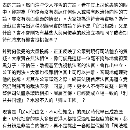
表的言論。然而這些令人咋舌的言論，看在其上司蘇惠德的眼
中，卻認為「何俊堯沒有表達任何個人或帶有政治傾向性的言
論，亦沒有表面偏頗的情況」。大家認為這符合事實嗎？為什
麼蘇官會得出這種脫離現實的結論？這不是「官官相護」又是
什麼？會不會剛巧有某些人與何俊堯的政治立場相同？或者期
待他將來有機會投桃報李？
針對何俊堯的大量投訴，正正反映了公眾對現行司法體系的質
疑。大家實在無法相信，像何俊堯這樣一位毫不掩飾地偏袒黃
黑分子，不信任、敵視甚至仇視執法者的法官，會作出中立、
公正的判決。大家也很難相信其上司可以抽離、客觀地處理對
他的投訴。尤其在公眾嘩然之際，終審法院首席法官馬道立竟
然仍對蘇官的裁決表示「同意」時，更令人不得不質疑，是否
整個司法體系環環相扣、層層互保，已經變成立場一致的「利
益共同體」？水潑不入的「獨立王國」？
現實是「民可使由之、不可使知之」的愚民時代早已成為歷
史，現代社會的絕大多數香港人都接受過相當程度的教育，都
有分辨是非黑白的能力，再不是擺出一套殿堂假髮的「司法權