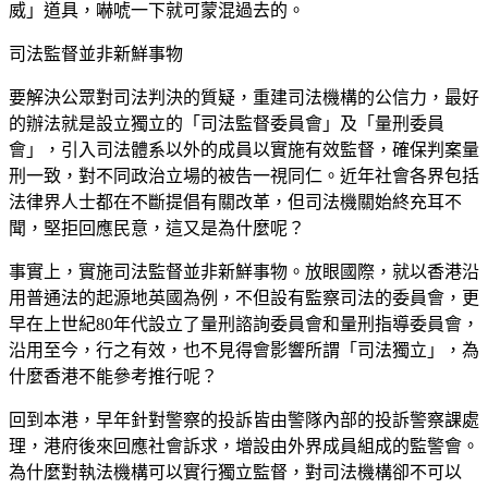
威」道具，嚇唬一下就可蒙混過去的。
司法監督並非新鮮事物
要解決公眾對司法判決的質疑，重建司法機構的公信力，最好
的辦法就是設立獨立的「司法監督委員會」及「量刑委員
會」，引入司法體系以外的成員以實施有效監督，確保判案量
刑一致，對不同政治立場的被告一視同仁。近年社會各界包括
法律界人士都在不斷提倡有關改革，但司法機關始終充耳不
聞，堅拒回應民意，這又是為什麼呢？
事實上，實施司法監督並非新鮮事物。放眼國際，就以香港沿
用普通法的起源地英國為例，不但設有監察司法的委員會，更
早在上世紀80年代設立了量刑諮詢委員會和量刑指導委員會，
沿用至今，行之有效，也不見得會影響所謂「司法獨立」，為
什麼香港不能參考推行呢？
回到本港，早年針對警察的投訴皆由警隊內部的投訴警察課處
理，港府後來回應社會訴求，增設由外界成員組成的監警會。
為什麼對執法機構可以實行獨立監督，對司法機構卻不可以