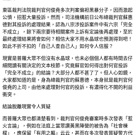
東區裁判法院裁判官何俊堯多次判案偏袒黑暴分子，因而激起
公憤，招惹大量投訴。然而，司法機構前日公布總裁判官蘇惠
德對其投訴的處理結果，認為八宗涉投訴案件中有六宗「完全
不成立」，餘下兩宗要待相關案件上訴有定論後再處理，至於
最終處理結果將會如何？相信大家不用水晶球也預測得到吧！
如此不折不扣的「自己人查自己人」如何令人信服？
現實是普羅大眾不但沒有水晶球，也未必個個人都有時間去仔
細閱讀有關決定的文本枝節。究竟蘇官如何得出對何官投訴
「完全不成立」的結論？大部分人都不甚了了。但人心如鏡，
大家都知道的是，身為總裁判官的蘇惠德，本身就是裁判官何
俊堯的上司，由他來處理對何官的投訴，有濃得化不開的利益
衝突。
結論脫離現實令人質疑
而普羅大眾也都清楚看到，裁判官何俊堯審案時多次發表「惹
火言論」，例如在法庭上當眾讚黃黑陣營的被告為「社會棟
樑」，應保留「有用之軀」云云，甚而在多次發表質疑警方代