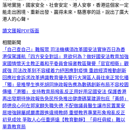
落地實施，國家安全、社會安定、港人安寧，香港這個家一定
能走出困境、重新出發、贏得未來。駱惠寧的話，說出了廣大
港人的心聲。
讀文匯報PDF版面
相關新聞
「自己查自己」難服眾 司法機構須改革
國安法實施百日為香
港保駕護航
「四方安全對話」意欲何為？
做好國安法教育加強
家國情懷
天主教正義和平委員會損害教區聲譽
「官官相衛」觀
感強 司法改革刻不容緩
着力紓困應對疫情 重啟經濟推動創新
回應社會訴求改革通識教育
優先實行大灣區人員往來正常化
播
「獨」是推學生進死胡同
施政報告應為數碼創新布局
不容校園
傳播「港獨」 支持教育局撥亂反正
用好用足國安法 保護香港
再出發
期待施政報告急民所急推出健康碼
葉建源包庇「黃師」
師德良心何在
郭家麒失職失德 不配做議員醫生
讓市民置業安
居增強歸屬感
嚴肅跟進違規教師 重塑教界專業形象
撥亂反正
初見成效 爭取人心任重道遠
【教育動靜】「毋枉毋縱」難以
單靠教育局