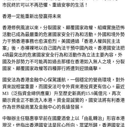
市民終於可以不再恐懼、重過安寧的生活！
香港一定能重新出發贏得未來
香港修例風波以來，分裂國家、顛覆國家政權、組織實施恐怖
活動已成為最嚴重的危害國家安全行為和活動。外國和境外勢
力干預香港事務也愈演愈烈，美國通過「香港人權與民主法
案」後，赤裸裸地以自己國內法干預中國內政。香港國安法把
4項最突出的危害國家安全行為和活動作為立法主要內容，外
國及外部勢力不可能再如過去那樣在香港如入無人之境，分裂
國家、顛覆國家政權等四種罪行將遭到迎頭痛擊。
國安法為香港金融中心保駕護航，一個穩定的營商環境，對外
資來說相當重要，而國安法可令外資來港投資更有信心。最近
M3（泛指資金總供應量）升至歷史新高約15.9萬億元，再次
顯示資金正不斷流入本港。資金是誠實的，國安法將有利香港
作為世界級商業及金融中心的長遠發展。
中聯辦主任駱惠寧早前在國慶酒會上以「由亂轉治」形容本港
現況，他指出香港國安法是民心所向、眾望所歸，香港國安法