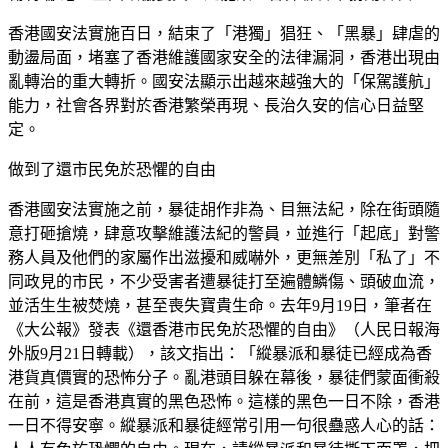
香港國安法實施百日，結束了「港獨」猖狂、「黑暴」肆虐的
動盪局面，堵塞了香港維護國家安全的法律漏洞，香港出現由
亂轉治的重大轉折。國安法顯示出越來越強大的「保駕護航」
能力，社會各界對於香港繁榮再現、長治久安的信心日益堅
定。
做到了還市民免於恐懼的自由
香港國安法實施之前，暴徒胡作非為、目無法紀，除在街頭隨
意打砸搶燒，肆意攻擊維護法紀的警員，並進行「起底」對警
務人員及他們的家屬作出滋擾和威嚇外，更無差別「私了」不
同政見的市民，不少受害者遭暴徒打至遍體鱗傷、頭破血流，
並活生生被焚燒，甚至喪失寶貴生命。去年9月19日，筆者在
《大公報》發表《還香港市民免於恐懼的自由》（人民日報海
外版9月21日轉載），該文指出：「縱暴派和暴徒已經成為香
港貨真價實的恐怖分子。亂港頭目躲在幕後，暴徒們蒙面衝殺
在前，這是香港真實的黑色恐怖。這樣的黑色一日不除，香港
一日不得安寧。縱暴派和暴徒經常引用一句很蠱惑人心的話：