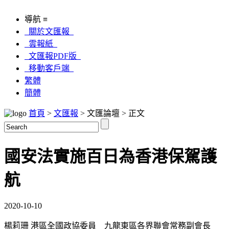
導航 ≡
關於文匯報
雲報紙
文匯報PDF版
移動客戶端
繁體
簡體
首頁
>
文匯報
> 文匯論壇 > 正文
國安法實施百日為香港保駕護
航
2020-10-10
楊莉珊 港區全國政協委員 九龍東區各界聯會常務副會長