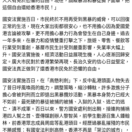
人人有免於恐懼的自由。現在，請縱暴派和暴徒撕下面罩，把
這個自由還給香港市民！」
國安法實施百日，市民終於不用再受到黑暴的威脅，可以回復
正常的生活，現在大家出街都很安心，也不用擔心因為愛國愛
港言論被攻擊，更不用擔心暴力行為會發生在自己身邊。過去
一年多來，在暴力和疫情雙重打擊之下，旅遊、零售、餐飲等
行業受到重創，基層市民生計受到嚴重影響，失業率大幅上
升。國安法實施後，經濟活動日益展現生機，人心逐漸回歸安
定。廣大市民對於香港繁榮再現、長治久安的信心日益堅定，
國安法真正做到了還香港市民免於恐懼的自由。
國安法實施百日，在「高懸利劍」下，反中亂港頭面人物失去
了昔日呼風喚雨的能力，調整策略，縮沙轉軚，許多激進分子
擔心會被判刑而立即退出黑暴攬炒活動，黑暴本身勢力已經大
不如前，最死硬的暴徒被捕的被捕、入獄的入獄、逃亡的逃
亡，潰不成軍。百日以來，警方國安處利劍出鞘，接連拘捕禍
港四人幫之首、壹傳媒創辦人黎智英，前學生動源召集人鍾翰
林，前香港眾志成員周庭等亂港頭目。經歷過暴亂摧殘的市民
不勝感慨：有國安法利劍高懸，香港不再是「哭泣的城市」，