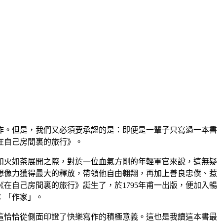
作。但是，我們又必須要承認的是：即便是一輩子只寫過一本書
在自己房間裏的旅行》。
會如火如荼展開之際，對於一位血氣方剛的年輕軍官來說，這無疑
想像力獲得最大的釋放，帶領他自由翱翔，再加上善良忠僕、惹
在自己房間裏的旅行》誕生了，於1795年甫一出版，便加入暢
：「作家」。
這恰恰從側面印證了快樂寫作的積極意義。這也是我讀這本書最