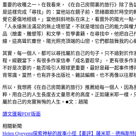
重要的收穫之一。在我看來，《在自己房間裏的旅行》除了告
是這樣完成「尋找」的：當他站在鏡子前，思緒遨遊於時空的
覺它憂傷地經過。」當他斜斜地臥在床上，看窗外的陽光一點
「人永遠無法滿足的無止境慾望，不就是增加自己的能力與權
品（繪畫、雕塑等）和文學、哲學書籍，在尋找中，他把自己
線，這高聳於塵世、陽光照亮頂端的山巒，它們都鼓舞我的心
其實，每一個人，都可以尋找屬於自己的句子。只不過對於作
程。縱觀當下，有很多作家信奉「成名要趁早」，更有很多作
不好是次要的，能否吸引人眼球更重要，最好是藉一起事件博
背常識。當然，也有許多出版社、雜誌編輯，也不再像以往那
所以，我想將《在自己房間裏的旅行》推薦給每一個人，因為
粹，用自己的人生長度去丈量思考的高度。正如薩米耶一樣，
屬於自己的充實無悔的人生。■文：趙陽
讀文匯報PDF版面
相關新聞
Helen Oyeyemi探索神秘的故事小徑
【書評】薩米耶．德梅斯特