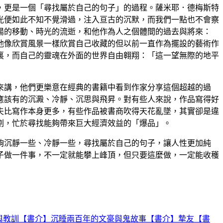
，更是一個「尋找屬於自己的句子」的過程。薩米耶．德梅斯特
光便如此不知不覺滑過，注入亘古的沉默，而我們一點也不會察
陽的移動、時光的流逝，和他作為人之個體間的過去與將來：
他像欣賞風景一樣欣賞自己收藏的但以前一直作為擺設的藝術作
裏，而自己的靈魂在外面的世界自由翱翔：「這一望無際的地平
來講，他們更樂意在經典的書籍中看到作家分享這個超越的過
應該有的沉澱、冷靜、沉思與飛昇。對有些人來說，作品寫得好
夫比寫作本身更多，有些作品被書商吹得天花亂墜，其實卻是違
劃，忙於尋找能夠帶來巨大經濟效益的「爆品」。
夠沉靜一些、冷靜一些，尋找屬於自己的句子，讓人性更加純
子做一件事，不一定就能攀上峰頂，但只要這麼做，一定能收穫
與教訓
【書介】沉睡兩百年的文豪與鬼故事
【書介】摯友
【書