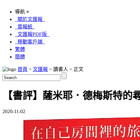
導航 ≡
關於文匯報
雲報紙
文匯報PDF版
移動客戶端
繁體
簡體
首頁
>
文匯報
> 讀書人 > 正文
【書評】薩米耶．德梅斯特的尋
2020-11-02