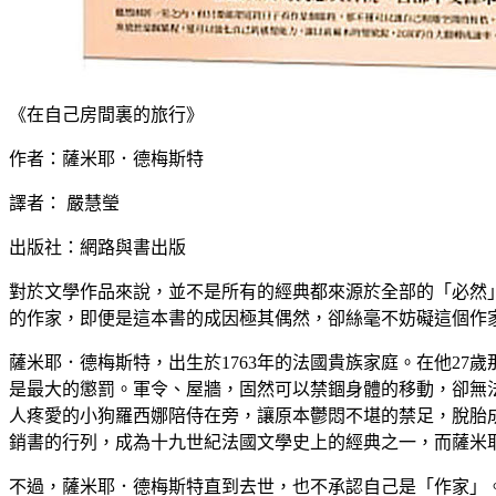
《在自己房間裏的旅行》
作者：薩米耶．德梅斯特
譯者： 嚴慧瑩
出版社：網路與書出版
對於文學作品來說，並不是所有的經典都來源於全部的「必然
的作家，即便是這本書的成因極其偶然，卻絲毫不妨礙這個作
薩米耶．德梅斯特，出生於1763年的法國貴族家庭。在他2
是最大的懲罰。軍令、屋牆，固然可以禁錮身體的移動，卻無
人疼愛的小狗羅西娜陪侍在旁，讓原本鬱悶不堪的禁足，脫胎成
銷書的行列，成為十九世紀法國文學史上的經典之一，而薩米
不過，薩米耶．德梅斯特直到去世，也不承認自己是「作家」