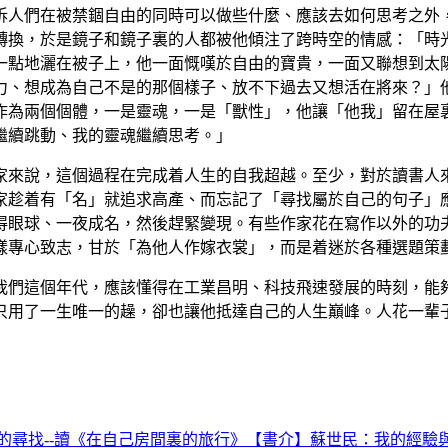
訴人們在被禁錮自由的同時可以做些什麼、應該去如何思考之外
轉換，於是鏡子和鏡子裏的人都被他傾注了跨時空的情感：「時
一點地灑在被子上，他一面慨嘆於自由的寶貴，一面又聯想到太
力、想成為自己不是的那個樣子、放不下過去又想活在將來？」
作為兩個個體，一是靈魂，一是「獸性」，他讓「他我」留在屋
繼續跳動、我的靈魂繼續思考。」
家來說，這個過程在完成着人生的自我超越。至少，對於讀書人
家趁着有「名」就追求高產、而忘記了「尋找屬於自己的句子」
得眼球、一夜成名，然後趕緊變現。有些作家花在寫作以外的功
樣專心致志，甘於「為他人作嫁衣裳」，而是着迷於各種選題策
我們這個年代，應該懂得在工業昌明、科技飛速發展的時刻，能
只用了一生唯一的趮，卻也讓他抵達自己的人生巔峰。人花一輩
的尋找--讀《在自己房間裏的旅行》
【書介】蘇世民：我的經驗