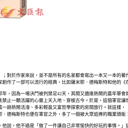
」；對於作家來說，並不是所有的名家都會寫出一本又一本的著
家創作了一部可以流行的經典，比如薩米耶．德梅斯特和他的《
7歲那年，因為一場決鬥被判禁足42天，其間又適逢熱鬧的嘉年華
法禁止一顆活躍的心靈上天入地、穿梭古今。於是，這個軍官讓
一趟熱鬧活潑、多彩輕盈又富哲學探索的房間旅行。就這樣，《
耶．德梅斯特也便在軍官之外，多了一個被大眾追捧的職業頭銜
。他說，他不過是「做了一件讓自己非常愉快的好玩的事情。」