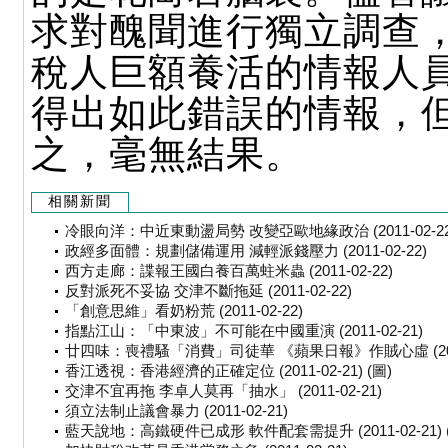
求對醜聞進行獨立調查
稅人巨額養活的情報人
得出如此錯誤的情報，
之，毫無結果。
相關新聞
冷眼向洋：中近東動盪局勢 改變亞歐地緣政治 (2011-02-22
政經多面體：規劃儲備運用 減輕派錢壓力 (2011-02-22)
西方走廊：諜報王國白養百萬蛀米蟲 (2011-02-22)
反對派死不妥協 交津不斷拖延 (2011-02-22)
「創意思維」看奶粉荒 (2011-02-22)
指點江山：「中東波」不可能在中國重演 (2011-02-21)
廿四味：喪禮騷「消費」司徒華 《蘋果日報》作賊心虛 (2011-
香江透視：香港經濟的正確定位 (2011-02-21) (圖)
交津不宜再拖 李卓人莫再「抽水」 (2011-02-21)
須立法制止議會暴力 (2011-02-21)
藍天說地：高鐵硬件已成形 軟件配套需提升 (2011-02-21) 