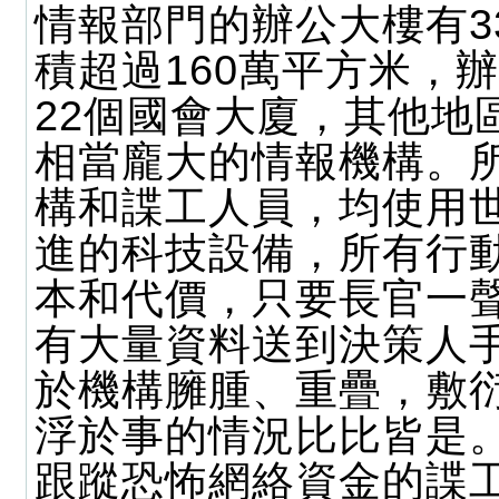
情報部門的辦公大樓有3
積超過160萬平方米，
22個國會大廈，其他地
相當龐大的情報機構。
構和諜工人員，均使用
進的科技設備，所有行
本和代價，只要長官一
有大量資料送到決策人
於機構臃腫、重疊，敷
浮於事的情況比比皆是
跟蹤恐怖網絡資金的諜