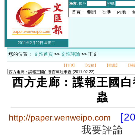
檢索:
帳戶
密碼
首頁
|
要聞
|
香港
|
內地
|
2011年2月22日 星期二
您的位置：
文匯首頁
>>
文匯評論
>> 正文
【打印】
【投稿】
【推薦】
【關
西方走廊：諜報王國白
蟲
[2
http://paper.wenweipo.com
我要評論