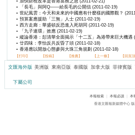
加快財稅改革是香港當務之急 (2011-02-21)
「長毛」與阿Q——給長毛的公開信 (2011-02-19)
世紀風雲：今天和未來的中國應有什麼樣的國際觀？ (2011-0
預算案應援助「三無」人士 (2011-02-19)
西方走廊：華盛頓反恐進入死胡同 (2011-02-19)
「九子連環」效應 (2011-02-19)
縱論香港：彭清華全面揭示「十二五」為港帶來巨大機遇 (2011-
廿四味：李怡反共反昏了頭 (2011-02-18)
香港應以開放心態參與大珠三角規劃 (2011-02-18)
【打印】
【投稿】
【推薦】
【上一條】
【回頁
文匯海外版
美洲版
東南亞版
泰國版
加拿大版
菲律賓版
下屬公司
本報檢索
|
本報必讀
|
本
香港文匯報新媒體中心 版權所有 