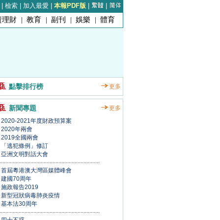
|
檢索
|
加入最愛
|
本報PDF版
|
|
資理財
|
教育
|
副刊
|
娛樂
|
體育
點擊排行榜
更多
新聞專題
更多
2020-2021年度財政預算案
2020年兩會
2019全國兩會
「逃犯條例」修訂
亞洲文明對話大會
首屆粵港澳大灣區媒體峰會
建國70周年
施政報告2019
新型冠狀病毒肺炎疫情
基本法30周年