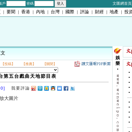
文匯網首頁
帳戶
密碼
頁
|
要聞
|
香港
|
內地
|
台灣
|
國際
|
評論
|
財經
|
地產
|
投
正文
娛
樂
【投稿】
【推薦】
【關閉】
台第五台戲曲天地節目表
10]
我要評論
放大圖片