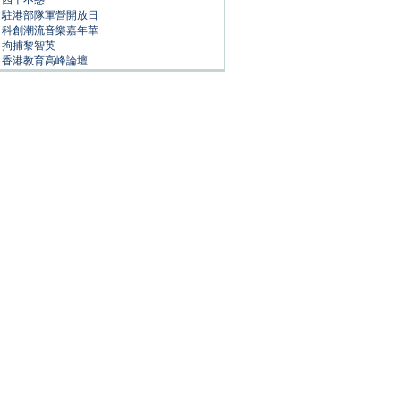
四十不惑
駐港部隊軍營開放日
科創潮流音樂嘉年華
拘捕黎智英
香港教育高峰論壇