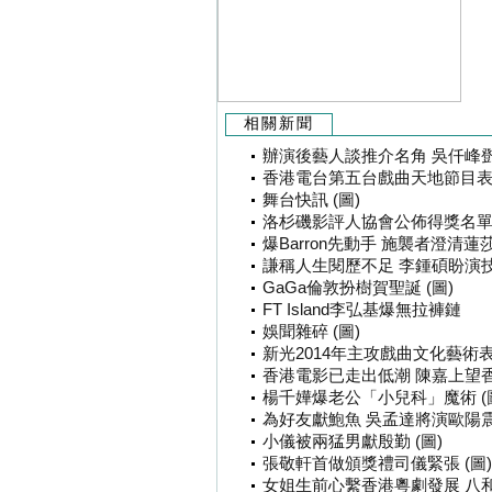
相關新聞
辦演後藝人談推介名角 吳仟峰鄧
香港電台第五台戲曲天地節目表 
舞台快訊 (圖)
洛杉磯影評人協會公佈得獎名單 
爆Barron先動手 施襲者澄清蓮莎
謙稱人生閱歷不足 李鍾碩盼演技
GaGa倫敦扮樹賀聖誕 (圖)
FT Island李弘基爆無拉褲鏈
娛聞雜碎 (圖)
新光2014年主攻戲曲文化藝術表
香港電影已走出低潮 陳嘉上望香
楊千嬅爆老公「小兒科」魔術 (
為好友獻鮑魚 吳孟達將演歐陽震華
小儀被兩猛男獻殷勤 (圖)
張敬軒首做頒獎禮司儀緊張 (圖)
女姐生前心繫香港粵劇發展 八和