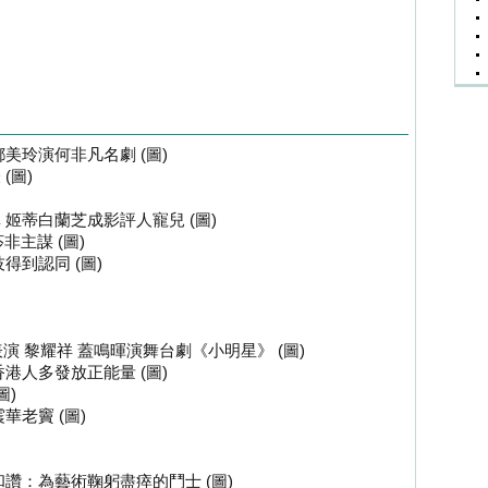
美玲演何非凡名劇 (圖)
(圖)
姬蒂白蘭芝成影評人寵兒 (圖)
非主謀 (圖)
得到認同 (圖)
演 黎耀祥 蓋鳴暉演舞台劇《小明星》 (圖)
港人多發放正能量 (圖)
圖)
老竇 (圖)
讚：為藝術鞠躬盡瘁的鬥士 (圖)