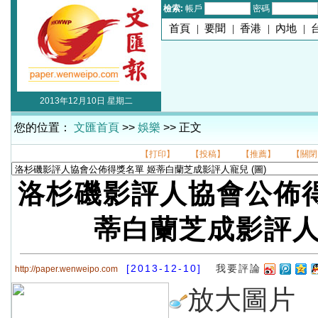
檢索:
帳戶
密碼
首頁
|
要聞
|
香港
|
內地
|
2013年12月10日 星期二
您的位置：
文匯首頁
>>
娛樂
>> 正文
【打印】
【投稿】
【推薦】
【關閉
洛杉磯影評人協會公佈得
蒂白蘭芝成影評
[2013-12-10]
我要評論
http://paper.wenweipo.com
放大圖片