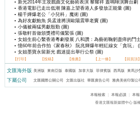
新光2014年主攻戲曲文化藝術表演 黎耀祥 蓋鳴暉演舞台劇《
香港電影已走出低潮 陳嘉上望香港人多發放正能量 (圖)
楊千嬅爆老公「小兒科」魔術 (圖)
為好友獻鮑魚 吳孟達將演歐陽震華老竇 (圖)
小儀被兩猛男獻殷勤 (圖)
張敬軒首做頒獎禮司儀緊張 (圖)
女姐生前心繫香港粵劇發展 八和讚：為藝術鞠躬盡瘁的鬥士 
憶60年前合作拍《家春秋》 阮兆輝爆年輕紅線女「貪玩」 (
女姐墨寶永留新光 戲迷提出舉行公祭 (圖)
【打印】
【投稿】
【推薦】
【上一條】
【回頁頂
文匯海外版
美洲版
東南亞版
泰國版
加拿大版
菲律賓版
西馬版
東馬沙
下屬公司
文匯國際公關公司
文匯出版社
華匯廣告公司
雅典美術印製公
本報檢索
|
本報必讀
|
本報
香港文匯報新媒體中心 版權所有 c