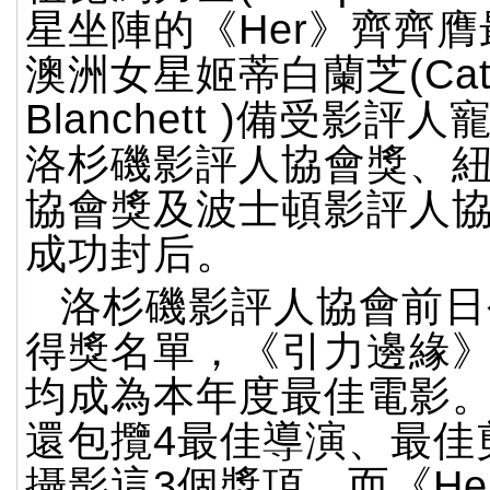
星坐陣的《Her》齊齊
澳洲女星姬蒂白蘭芝(Cat
Blanchett )備受影評
洛杉磯影評人協會獎、
協會獎及波士頓影評人
成功封后。
洛杉磯影評人協會前日
得獎名單，《引力邊緣》
均成為本年度最佳電影
還包攬4最佳導演、最佳
攝影這3個獎項，而《He