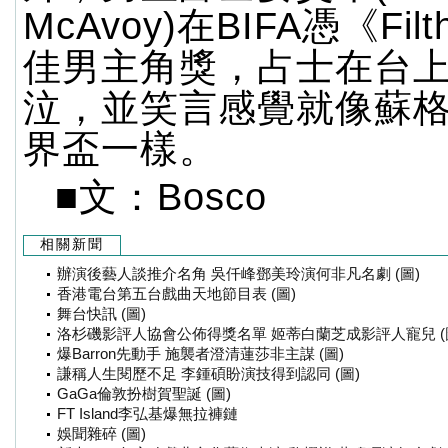
McAvoy)在BIFA憑《Fi
佳男主角獎，占士在台
泣，並笑言感覺就像蘇
界盃一樣。
■文：Bosco
相關新聞
辦演後藝人談推介名角 吳仟峰鄧美玲演何非凡名劇 (圖)
香港電台第五台戲曲天地節目表 (圖)
舞台快訊 (圖)
洛杉磯影評人協會公佈得獎名單 姬蒂白蘭芝成影評人寵兒 (
爆Barron先動手 施襲者澄清蓮莎非主謀 (圖)
謙稱人生閱歷不足 李鍾碩盼演技得到認同 (圖)
GaGa倫敦扮樹賀聖誕 (圖)
FT Island李弘基爆無拉褲鏈
娛聞雜碎 (圖)