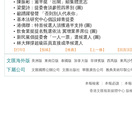
陳振彬：逾半挺「出閘」顯集體意志
梁愛詩：提委會須參照四界別 (圖)
籲踴躍發聲 「否則別人代表你」
基本法研究中心倡設婦青提委
港僑聯：特首候選人須獲過半支持 (圖)
飲食業挺提名甄選依法 冀增業界席位 (圖)
新民黨倡提委會「一人一票」選候選人 (圖)
林大輝撐超級區員直接成準候選人
【打印】
【投稿】
【推薦】
【上一條】
【回頁頂
文匯海外版
美洲版
東南亞版
泰國版
加拿大版
菲律賓版
西馬版
東馬沙
下屬公司
文匯國際公關公司
文匯出版社
華匯廣告公司
雅典美術印製公
本報檢索
|
本報必讀
|
本報
香港文匯報新媒體中心 版權所有 c