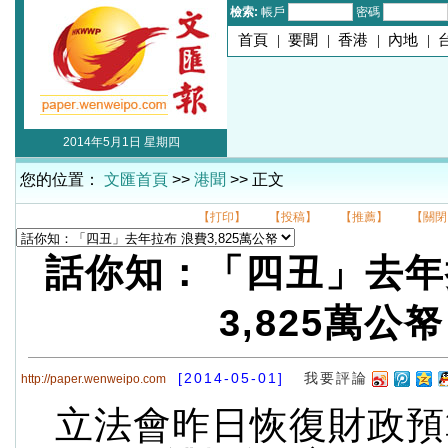
檢索:
帳戶
密碼
首頁
|
要聞
|
香港
|
內地
|
2014年5月1日 星期四
您的位置：
文匯首頁
>>
港聞
>> 正文
【打印】
【投稿】
【推薦】
【關閉
話你知：「四丑」去年
3,825萬公帑
[2014-05-01]
我要評論
http://paper.wenweipo.com
立法會昨日恢復財政預