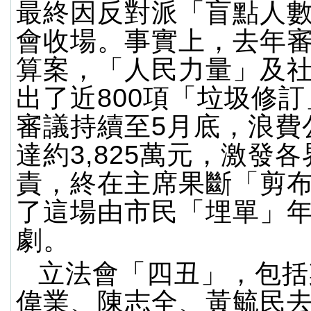
最終因反對派「盲點人
會收場。事實上，去年
算案，「人民力量」及
出了近800項「垃圾修
審議持續至5月底，浪費
達約3,825萬元，激發
責，終在主席果斷「剪
了這場由市民「埋單」
劇。
立法會「四丑」，包括
偉業、陳志全、黃毓民