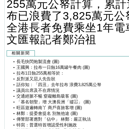
255萬元公帑計算，累
布已浪費了3,825萬元
全港長者免費乘坐1年電
文匯報記者鄭治祖
相關新聞
長毛快閃炮製流會 (圖)
王國興：拉布一日蝕16萬罐午餐肉 (圖)
拉布1日蝕255萬相等於：
反對派又惡人先告狀
話你知：「四丑」去年拉布 浪費3,825萬公帑
議員出席及不在席情況
交通經脈不暢 窒礙離島吸客 (圖)
「慕名朝聖」增 大澳長洲「墟冚」 (圖)
旺區遊遍轉南丫 商戶喜旅客增 (圖)
林鄭：提委會提名 別無他途 (圖)
傳警部署應對「佔中」 林鄭：嚴正執法
特寫：普選特首增認受性利施政