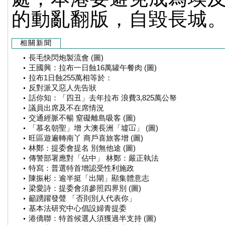
的動亂翻版，自毀長城
相關新聞
長毛快閃炮製流會 (圖)
王國興：拉布一日蝕16萬罐午餐肉 (圖)
拉布1日蝕255萬相等於：
反對派又惡人先告狀
話你知：「四丑」去年拉布 浪費3,825萬公帑
議員出席及不在席情況
交通經脈不暢 窒礙離島吸客 (圖)
「慕名朝聖」增 大澳長洲「墟冚」 (圖)
旺區遊遍轉南丫 商戶喜旅客增 (圖)
林鄭：提委會提名 別無他途 (圖)
傳警部署應對「佔中」 林鄭：嚴正執法
特寫：普選特首增認受性利施政
陳振彬：逾半挺「出閘」顯集體意志
梁愛詩：提委會須參照四界別 (圖)
籲踴躍發聲 「否則別人代表你」
基本法研究中心倡設婦青提委
港僑聯：特首候選人須獲過半支持 (圖)