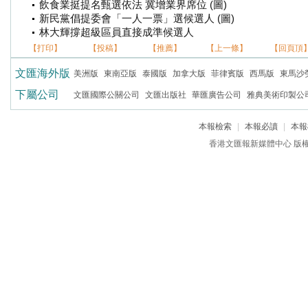
飲食業挺提名甄選依法 冀增業界席位 (圖)
新民黨倡提委會「一人一票」選候選人 (圖)
林大輝撐超級區員直接成準候選人
【打印】
【投稿】
【推薦】
【上一條】
【回頁頂
文匯海外版
美洲版
東南亞版
泰國版
加拿大版
菲律賓版
西馬版
東馬沙
下屬公司
文匯國際公關公司
文匯出版社
華匯廣告公司
雅典美術印製公
本報檢索
|
本報必讀
|
本報
香港文匯報新媒體中心 版權所有 c