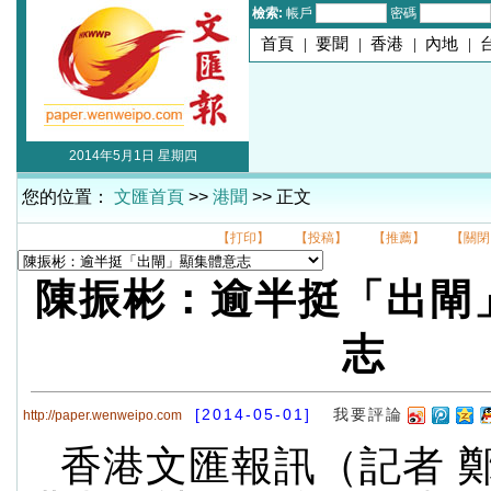
檢索:
帳戶
密碼
首頁
|
要聞
|
香港
|
內地
|
2014年5月1日 星期四
您的位置：
文匯首頁
>>
港聞
>> 正文
【打印】
【投稿】
【推薦】
【關閉
陳振彬：逾半挺「出閘
志
[2014-05-01]
我要評論
http://paper.wenweipo.com
香港文匯報訊（記者 