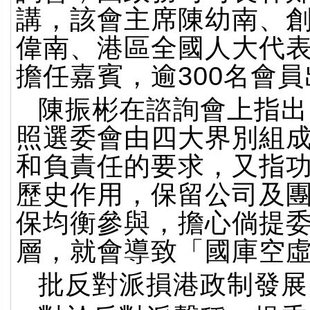
講，該會主席陳幼南、
偉南、港區全國人大代
擔任嘉賓，逾300名會
陳振彬在諮詢會上指出
照選委會由四大界別組
和負責任的要求，又指
歷史作用，保留公司及
保均衡參與，擔心倘提
層，就會導致「國庫空
批反對派損港政制發展