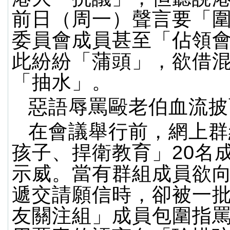
前日（周一）聲言要「
委員會成員甚至「佔領
此紛紛「蒲頭」，欲借
「抽水」。
惡語辱罵毆老伯血流披
在會議舉行前，網上群
孩子、捍衛教育」20名
示威。當有群組成員欲
遞交請願信時，卻被一
友關注組」成員包圍指