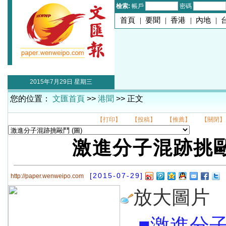
檢索:
帳戶
密碼
首頁
|
要聞
|
香港
|
內地
|
2015年7月29日 星期三
您的位置：
文匯首頁
>>
港聞
>> 正文
【打印】
【投稿】
【推薦】
【關閉】
激進分子混跡挑
[2015-07-29]
http://paper.wenweipo.com
放大圖片
■激進分