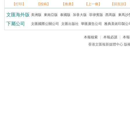
【打印】
【投稿】
【推薦】
【上一條】
【回頁頂】
文匯海外版
美洲版
東南亞版
泰國版
加拿大版
菲律賓版
西馬版
東馬沙
下屬公司
文匯國際公關公司
文匯出版社
華匯廣告公司
雅典美術印製公
本報檢索
|
本報必讀
|
本報
香港文匯報新媒體中心 版權所有 c