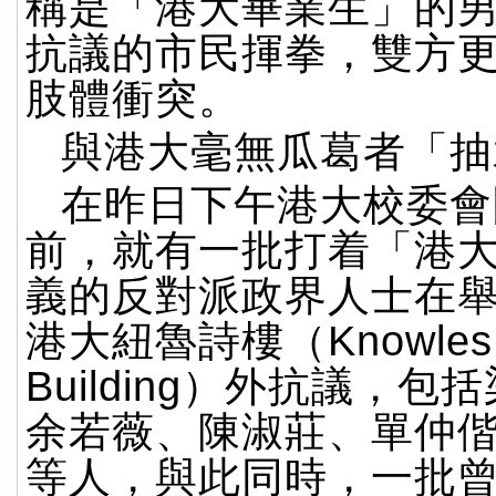
稱是「港大畢業生」的
抗議的市民揮拳，雙方
肢體衝突。
與港大毫無瓜葛者「抽
在昨日下午港大校委會
前，就有一批打着「港
義的反對派政界人士在
港大紐魯詩樓（Knowles
Building）外抗議，包
余若薇、陳淑莊、單仲
等人，與此同時，一批