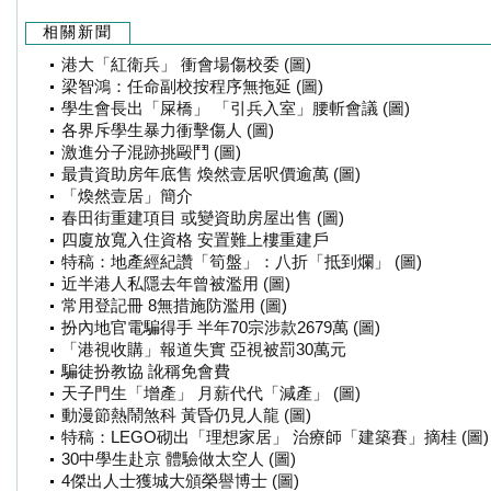
相關新聞
港大「紅衛兵」 衝會場傷校委 (圖)
梁智鴻：任命副校按程序無拖延 (圖)
學生會長出「屎橋」 「引兵入室」腰斬會議 (圖)
各界斥學生暴力衝擊傷人 (圖)
激進分子混跡挑毆鬥 (圖)
最貴資助房年底售 煥然壹居呎價逾萬 (圖)
「煥然壹居」簡介
春田街重建項目 或變資助房屋出售 (圖)
四廈放寬入住資格 安置難上樓重建戶
特稿：地產經紀讚「筍盤」：八折「抵到爛」 (圖)
近半港人私隱去年曾被濫用 (圖)
常用登記冊 8無措施防濫用 (圖)
扮內地官電騙得手 半年70宗涉款2679萬 (圖)
「港視收購」報道失實 亞視被罰30萬元
騙徒扮教協 訛稱免會費
天子門生「增產」 月薪代代「減產」 (圖)
動漫節熱鬧煞科 黃昏仍見人龍 (圖)
特稿：LEGO砌出「理想家居」 治療師「建築賽」摘桂 (圖)
30中學生赴京 體驗做太空人 (圖)
4傑出人士獲城大頒榮譽博士 (圖)