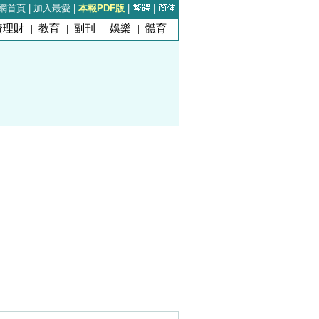
網首頁
|
加入最愛
|
本報PDF版
|
|
資理財
|
教育
|
副刊
|
娛樂
|
體育