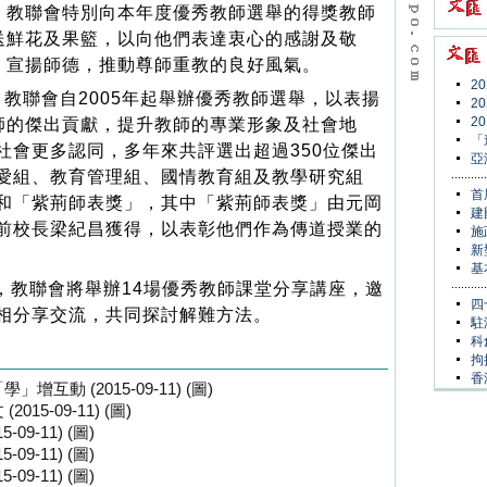
，教聯會特別向本年度優秀教師選舉的得獎教師
送鮮花及果籃，以向他們表達衷心的感謝及敬
，宣揚師德，推動尊師重教的良好風氣。
2
教聯會自2005年起舉辦優秀教師選舉，以表揚
2
2
師的傑出貢獻，提升教師的專業形象及社會地
「
社會更多認同，多年來共評選出超過350位傑出
亞
愛組、教育管理組、國情教育組及教學研究組
首
和「紫荊師表獎」，其中「紫荊師表獎」由元岡
建
前校長梁紀昌獲得，以表彰他們作為傳道授業的
施
新
基
，教聯會將舉辦14場優秀教師課堂分享講座，邀
四
相分享交流，共同探討解難方法。
駐
科
拘
香
動 (2015-09-11) (圖)
5-09-11) (圖)
9-11) (圖)
9-11) (圖)
9-11) (圖)