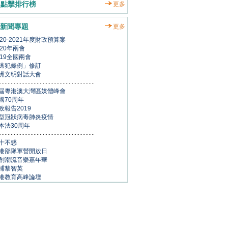
點擊排行榜
更多
新聞專題
更多
020-2021年度財政預算案
020年兩會
019全國兩會
逃犯條例」修訂
洲文明對話大會
屆粵港澳大灣區媒體峰會
國70周年
政報告2019
型冠狀病毒肺炎疫情
本法30周年
十不惑
港部隊軍營開放日
創潮流音樂嘉年華
捕黎智英
港教育高峰論壇