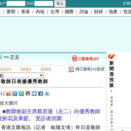
文匯
帳戶
密碼
頁
|
要聞
|
香港
|
內地
|
台灣
|
國際
|
評論
|
財經
|
地產
|
投
眼
>> 正文
新
聞
【投稿】
【推薦】
【關閉】
透
視
會敬師日表揚優秀教師
眼
1]
放大圖片
■教聯會副主席蔡若蓮（左二）向優秀教師
送鮮花及果籃。 受訪者供圖
香港文匯報訊（記者 歐陽文倩）昨日是敬師