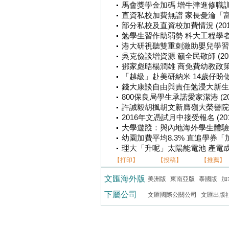
馬會獎學金加碼 增牛津進修職訓 (201
直資私校加費無譜 家長憂淪「富豪書院」
部分私校及直資校加費情況 (2015-0
勉學生習作助弱勢 科大工程學者獲獎 (
港大研視聽雙重刺激助嬰兒學習 (201
吳克儉談增資源 籲全民敬師 (2015-
鄧家彪晤楊潤雄 商免費幼教政策 (201
「越級」赴美研納米 14歲仔盼做發明家 
錢大康談自由與責任勉浸大新生 (201
800保良局學生承諾愛家潔港 (2015-
許誠毅胡楓胡文新膺嶺大榮譽院士銜 (2
2016年文憑試月中接受報名 (2015-
大學遊蹤：與內地海外學生體驗中國文化
幼園加費平均8.3% 直追學券「加碼」 
理大「升呢」太陽能電池 產電成本平五成
【打印】
【投稿】
【推薦】
文匯海外版
美洲版
東南亞版
泰國版
加
下屬公司
文匯國際公關公司
文匯出版