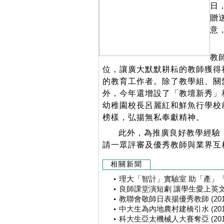
日
贈
意
教
位，讓廣大默默耕耘的教師獲得
的教育工作者。除了教學組、關
外，今年還增設了「教壇新秀」
幼稚園校長呂麗紅和鮮魚行學校
榜樣，弘揚無私奉獻精神。
此外，為推廣良好教學經驗
請一眾評審及優秀教師與業界互
相關新聞
理大「智計」實驗室 助「產」「學」增互
良師課堂演短劇 讓學生愛上英文 (201
教聯會敬師日表揚優秀教師 (2015-0
中大生為內地農村建橋引水 (2015-0
科大生亞太機械人大賽奪亞 (2015-0