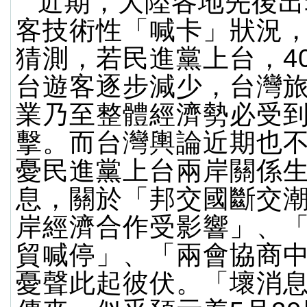
近期，大陸各地先後出
客技術性「喊卡」狀況
猜測，若民進黨上台，4
台遊客逐步減少，台灣
業乃至整體經濟勢必受
擊。而台灣輿論近期也
憂民進黨上台兩岸關係
息，關於「邦交國斷交
岸經濟合作受影響」、
貿喊停」、「兩會協商
憂聲此起彼伏。「壞消