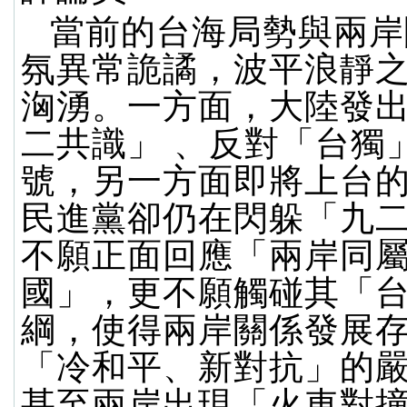
當前的台海局勢與兩岸
氛異常詭譎，波平浪靜
洶湧。一方面，大陸發
二共識」 、反對「台獨
號，另一方面即將上台
民進黨卻仍在閃躲「九二
不願正面回應「兩岸同
國」，更不願觸碰其「
綱，使得兩岸關係發展
「冷和平、新對抗」的
甚至兩岸出現「火車對