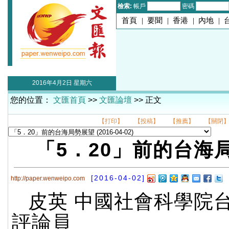
檢索:
帳戶
密碼
首頁
|
要聞
|
香港
|
內地
|
2016年4月2日 星期六
您的位置：
文匯首頁
>>
文匯論壇
>> 正文
【打印】
【投稿】
【推薦】
【關閉
「5．20」前的台海
[2016-04-02]
http://paper.wenweipo.com
皮英 中國社會科學院
評論員