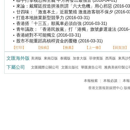
聯手打擊核恐怖主義 中方將發出最強音 (2016-04-01)
來論：戴耀廷捏造拼湊所謂「六大危機」用心邪惡 (2016-03-
廿四味：「激進本土」近親繁殖 激進政客朝不保夕 (2016-03-
打造本地旅業新型競爭力 (2016-03-31)
香港搭「十三五」順風車必須自強 (2016-03-31)
青年議政：「香港民族黨」打「港獨」旗號參選違法 (2016-03
香港絕對不可能獨立 (2016-03-31)
股市不能重蹈高槓桿資金的覆轍 (2016-03-31)
【打印】
【投稿】
【推薦】
【上一條】
【回頁頂】
文匯海外版
美洲版
東南亞版
泰國版
加拿大版
菲律賓版
西馬版
東馬沙
下屬公司
文匯國際公關公司
文匯出版社
華匯廣告公司
雅典美術印製公
本報檢索
|
本報必讀
|
本報
香港文匯報新媒體中心 版權所有 c