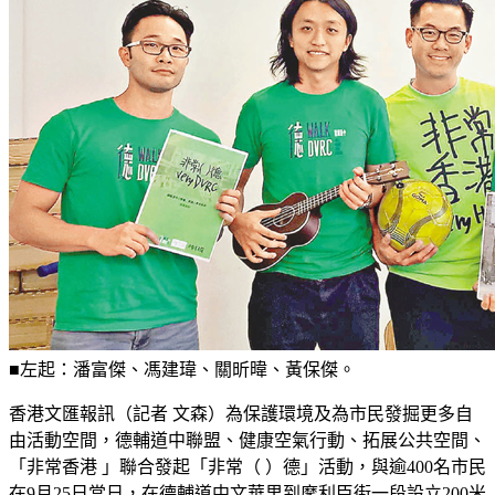
■左起：潘富傑、馮建瑋、關昕暐、黃保傑。
香港文匯報訊（記者 文森）為保護環境及為市民發掘更多自
由活動空間，德輔道中聯盟、健康空氣行動、拓展公共空間、
「非常香港 」聯合發起「非常（ ）德」活動，與逾400名市民
在9月25日當日，在德輔道中文華里到摩利臣街一段設立200米