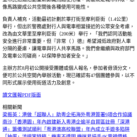
像馬路變成公共空間後各種使用可能性。
負責人補充，活動最初計劃於畢打街至摩利臣街（1.4公里）
舉行，但出於警務處對行人與電車相當接近的公眾安全考慮，
改為由文華里至摩利臣街（200米）舉行，「我們認同活動能
安全進行非常重要，但『非常（ ）德』希望減低政府對人車
分隔的憂慮，讓電車與行人共享馬路。我們會繼續與政府部門
及電車公司磋商，以保障參加者安全。」
主辦方於8月初公開接受團體或個人報名，參加者毋須分文，
便可於公共空間內舉辦活動，現已確認有47個團體參與，以不
同形式展示使用街道活力及創意。
讀文匯報PDF版面
相關新聞
梁振英：港做「超聯人」助粵企拓海外
粵港簽署9項合作協議
南沙「香港園」年內啟建
新入粵港企逾半自貿區註冊
「深港
通」籌備測試順利
「粵港澳高校聯盟」年內成立
手遊多陷阱
「抽蛋」涉搵笨
特稿：機率不透明 機迷易損手
4K電視價格