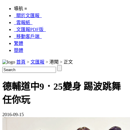
導航 ≡
關於文匯報
雲報紙
文匯報PDF版
移動客戶端
繁體
簡體
首頁
>
文匯報
> 港聞 > 正文
德輔道中9．25變身 踢波跳舞
任你玩
2016-09-15