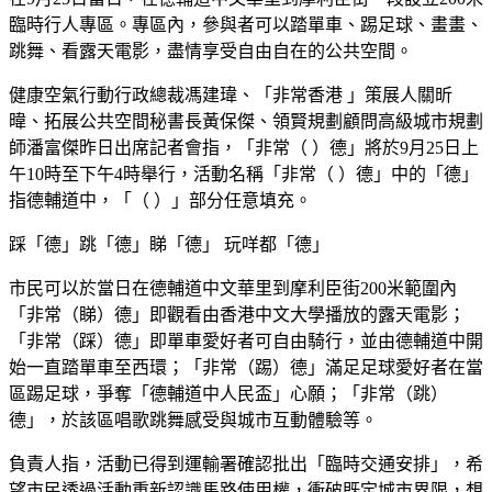
臨時行人專區。專區內，參與者可以踏單車、踢足球、畫畫、
跳舞、看露天電影，盡情享受自由自在的公共空間。
健康空氣行動行政總裁馮建瑋、「非常香港 」策展人關昕
暐、拓展公共空間秘書長黃保傑、領賢規劃顧問高級城市規劃
師潘富傑昨日出席記者會指，「非常（ ）德」將於9月25日上
午10時至下午4時舉行，活動名稱「非常（ ）德」中的「德」
指德輔道中，「（ ）」部分任意填充。
踩「德」跳「德」睇「德」 玩咩都「德」
市民可以於當日在德輔道中文華里到摩利臣街200米範圍內
「非常（睇）德」即觀看由香港中文大學播放的露天電影；
「非常（踩）德」即單車愛好者可自由騎行，並由德輔道中開
始一直踏單車至西環；「非常（踢）德」滿足足球愛好者在當
區踢足球，爭奪「德輔道中人民盃」心願；「非常（跳）
德」，於該區唱歌跳舞感受與城市互動體驗等。
負責人指，活動已得到運輸署確認批出「臨時交通安排」，希
望市民透過活動重新認識馬路使用權，衝破既定城市界限，想