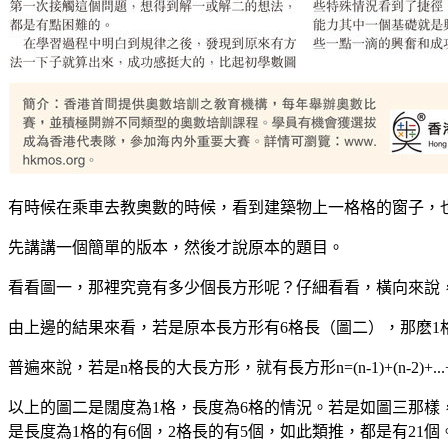
有時候在乘車去教奧數的時候，看到建築物上一格格的窗子，
先講講一個簡單的版本，然後才說原本的題目。
看看圖一，那裡究竟有多少個長方形呢？仔細看看，橫向來說，1格
由上邊的結果來看，若是原本長方形有6格長（圖二），那麽1格長的
普遍來說，若是n格長的大長方形，就有長方形n=(n-1)+(n-2)+...+2+
以上的圖二是闊度為1格，長度為6格的情況。若是如圖三那樣
是長度為1格的有6個，2格長的有5個，如此類推，都是有21個。因此共有(2