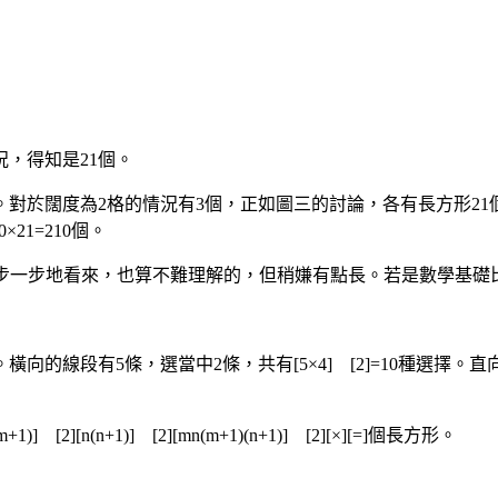
，得知是21個。
。對於闊度為2格的情況有3個，正如圖三的討論，各有長方形21
0×21=210個。
，一步一步地看來，也算不難理解的，但稍嫌有點長。若是數學基
段有5條，選當中2條，共有[5×4] [2]=10種選擇。直向的線
(n+1)] [2][mn(m+1)(n+1)] [2][×][=]個長方形。