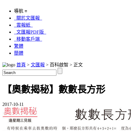
導航 ≡
關於文匯報
雲報紙
文匯報PDF版
移動客戶端
繁體
簡體
首頁
>
文匯報
> 百科啟智 > 正文
【奧數揭秘】數數長方形
2017-10-11