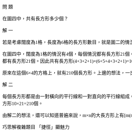
問 題
在圖四中，共有長方形多少個？
解 一
若是考慮闊度為1格，長度為6格的長方形數目，就是圖二的情況
在圖四中，闊度為1格的情況有4個，每個情況都有長方形21個
都有長方形21個。因此共有長方形(4+3+2+1)×(6+5+4+3+2+1)=1
原來在這個6×4的方格上，就有210個長方形。上邊的想法
解 二
每個長方形都是由一對橫向的平行線和一對直向的平行線組成。橫向的線
方形10×21=210個。
由解二的想法，還可以知道普遍來說，m×n的大長方形上有[m(m+1)] [2][n
巧思解複雜題目 「捷徑」顯魅力