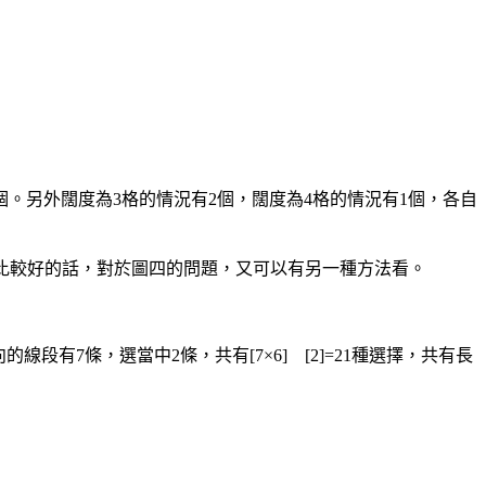
個。另外闊度為3格的情況有2個，闊度為4格的情況有1個，各自
礎比較好的話，對於圖四的問題，又可以有另一種方法看。
段有7條，選當中2條，共有[7×6] [2]=21種選擇，共有長