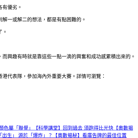
各有優劣。
到解一或解二的想法，都是有點困難的。
了。
，而興趣有時就是靠這些一點一滴的興奮和成功感累積出來的。
香港代表隊，參加海內外重要大賽。詳情可瀏覽：
顏色屬「聯覺」
【科學講堂】回到過去 須跑得比光快
【奧數揭
「出生」 源於「爆炸」？
【奧數揭秘】看廣告牌的最佳位置