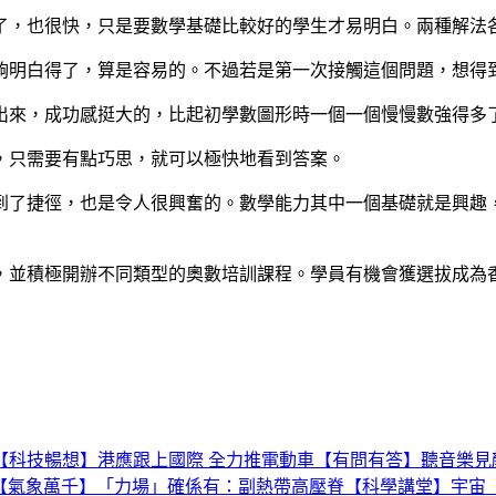
了，也很快，只是要數學基礎比較好的學生才易明白。兩種解法
夠明白得了，算是容易的。不過若是第一次接觸這個問題，想得
出來，成功感挺大的，比起初學數圖形時一個一個慢慢數強得多
，只需要有點巧思，就可以極快地看到答案。
到了捷徑，也是令人很興奮的。數學能力其中一個基礎就是興趣
，並積極開辦不同類型的奧數培訓課程。學員有機會獲選拔成為
【科技暢想】港應跟上國際 全力推電動車
【有問有答】聽音樂見
【氣象萬千】「力場」確係有：副熱帶高壓脊
【科學講堂】宇宙