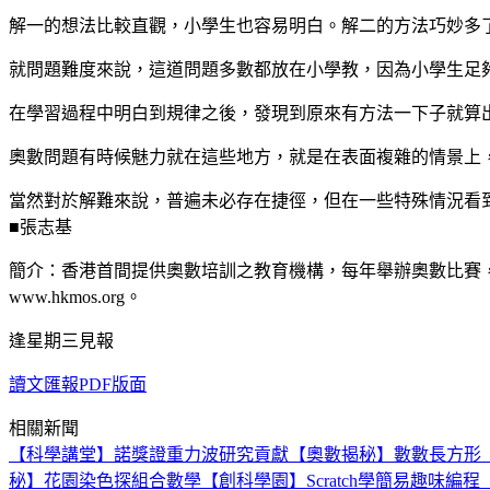
解一的想法比較直觀，小學生也容易明白。解二的方法巧妙多
就問題難度來說，這道問題多數都放在小學教，因為小學生足
在學習過程中明白到規律之後，發現到原來有方法一下子就算
奧數問題有時候魅力就在這些地方，就是在表面複雜的情景上
當然對於解難來說，普遍未必存在捷徑，但在一些特殊情況看
■張志基
簡介：香港首間提供奧數培訓之教育機構，每年舉辦奧數比賽
www.hkmos.org。
逢星期三見報
讀文匯報PDF版面
相關新聞
【科學講堂】諾獎證重力波研究貢獻
【奧數揭秘】數數長方形
秘】花園染色探組合數學
【創科學園】Scratch學簡易趣味編程