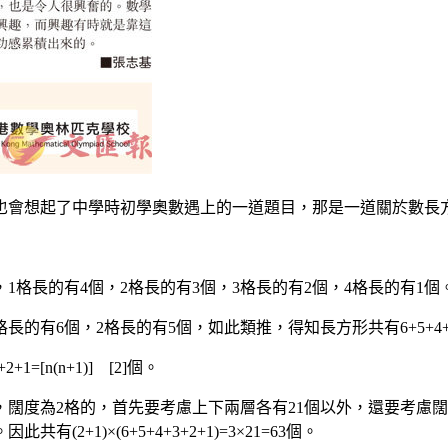
也會想起了中學時初學奧數遇上的一道題目，那是一道關於數長
長的有4個，2格長的有3個，3格長的有2個，4格長的有1個。那麽
有6個，2格長的有5個，如此類推，得知長方形共有6+5+4+3+
1=[n(n+1)] [2]個。
，闊度為2格的，首先要考慮上下兩層各有21個以外，還要考慮闊
+1)×(6+5+4+3+2+1)=3×21=63個。