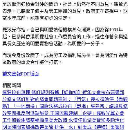
至於取消強積金對沖的問題，社會上仍然存不同意見。羅致光
表示，已聽取了僱主及勞工團體的意見，政府正在審視中，期
望本年底前，能夠有初步的決定。
羅致光亦指，自己與明愛這個機構甚有淵源，因為從1991年
起，已參與香港明愛社會工作委員會的工作，過往亦曾參與過
具長久歷史的明愛賣物會活動，為明愛的一分子。
而現今身份改變了，成為勞工及福利局局長，會為明愛作為特
區政府的重要合作夥伴打氣。
讀文匯報PDF版面
相關新聞
瘋狂拉布無理 修訂規則有據
【話你知】近年立會拉布惡果
部
分條文修訂針對的議會問題
建制：「鬥氣」喪拉須煞停
【微觀
點】「一地兩檢」國歌法將成拉布「戰場」
張建宗：議規具修
改空間
批反對派缺誠意 王國興籲建制「企硬」
羅致光冀立會
工作如致謝議案暢順
臭渠大改造 水清任魚游
渠管知多啲
活化
明渠時間表
加碼改善渠管 排洪「水」到渠成
【特稿】渠署研