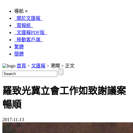
導航 ≡
關於文匯報
雲報紙
文匯報PDF版
移動客戶端
繁體
簡體
首頁
>
文匯報
> 港聞 > 正文
羅致光冀立會工作如致謝議案
暢順
2017-11-13